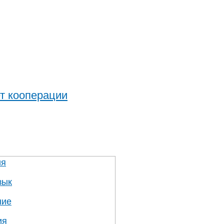
т кооперации
ия
зык
ние
ия