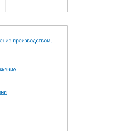
ение производством,
ижение
ния