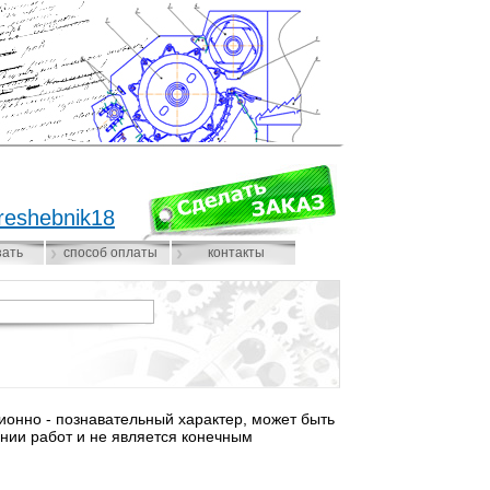
reshebnik18
зать
способ оплаты
контакты
нно - познавательный характер, может быть
нии работ и не является конечным