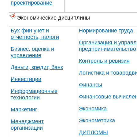
проектирование
Экономические дисциплины
Бух фин учет и
Нормирование труда
отчетность, налоги
Организация и управл
Бизнес, оценка и
предпринимательство
управление
Контроль и ревизия
Деньги, кредит, банк
Логистика и товародв
Инвестиции
Финансы
Информационные
Финансовые вычисле
технологии
Экономика
Маркетинг
Эконометрика
Менеджмент
организации
ДИПЛОМЫ