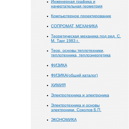
Инженерная графика и
начертательная геометрия
Компьютерное проектирование
СОПРОМАТ, МЕХАНИКА
Теоретическая механика под ред. С.
М. Тарг 1983 г.
Теор. основы теплотехники,
теплотехника, теплоэнергетика
ФИЗИКА
ФИЗИКА(общий каталог)
ХИМИЯ
Электротехника и электроника
Электротехника и основы
электроники. Соколов Б.П.
ЭКОНОМИКА