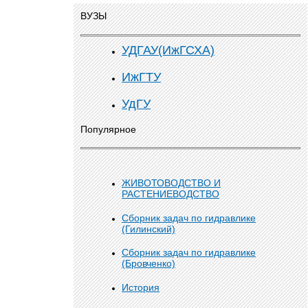
ВУЗЫ
УДГАУ(ИжГСХА)
ИжГТУ
УдГУ
Популярное
ЖИВОТОВОДСТВО И
РАСТЕНИЕВОДСТВО
Сборник задач по гидравлике
(Гилинский)
Сборник задач по гидравлике
(Бровченко)
История