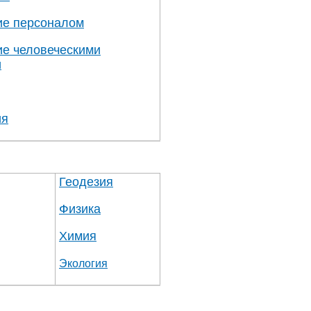
ие персоналом
е человеческими
и
ия
Геодезия
Физика
Химия
Экология