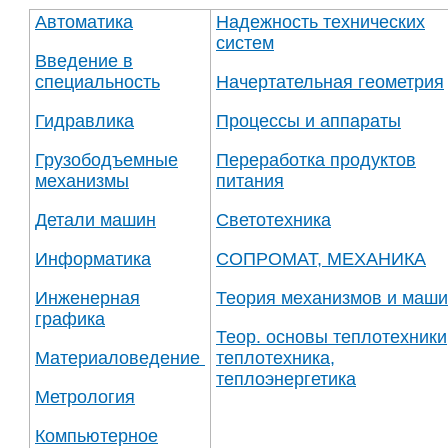
Автоматика
Надежность технических
систем
Введение в
специальность
Начертательная геометрия
Гидравлика
Процессы и аппараты
Грузободъемные
Переработка продуктов
механизмы
питания
Детали машин
Светотехника
Информатика
СОПРОМАТ, МЕХАНИКА
Инженерная
Теория механизмов и маш
графика
Теор. основы теплотехники
Материаловедение
теплотехника,
теплоэнергетика
Метрология
Компьютерное