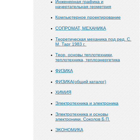
Инженерная графика и
начертательная геометрия
Компьютерное проектирование
СОПРОМАТ, МЕХАНИКА
Теоретическая механика под ред. С.
М. Тарг 1983 г.
Теор. основы теплотехники,
теплотехника, теплоэнергетика
ФИЗИКА
ФИЗИКА(общий каталог)
ХИМИЯ
Электротехника и электроника
Электротехника и основы
электроники. Соколов Б.П.
ЭКОНОМИКА