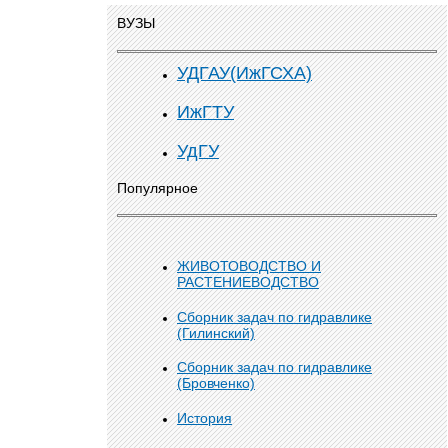
ВУЗЫ
УДГАУ(ИжГСХА)
ИжГТУ
УдГУ
Популярное
ЖИВОТОВОДСТВО И
РАСТЕНИЕВОДСТВО
Сборник задач по гидравлике
(Гилинский)
Сборник задач по гидравлике
(Бровченко)
История