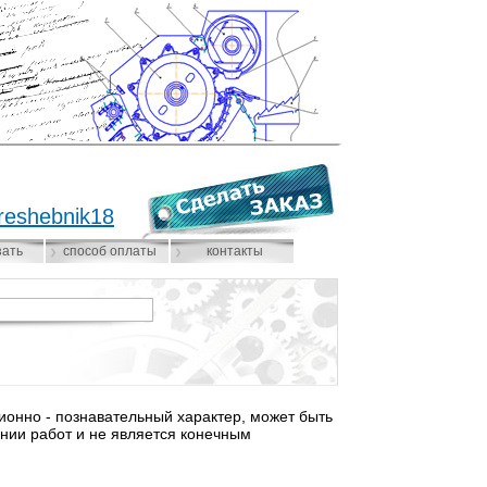
reshebnik18
зать
способ оплаты
контакты
нно - познавательный характер, может быть
нии работ и не является конечным