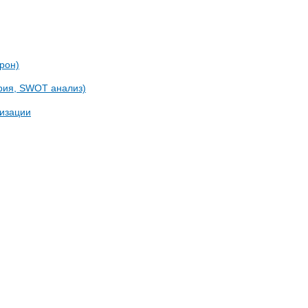
рон)
ория, SWOT анализ)
низации