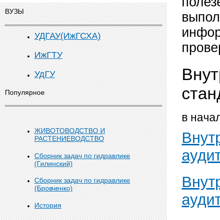
полез
ВУЗЫ
выпол
инфор
УДГАУ(ИжГСХА)
прове
ИжГТУ
Внут
УдГУ
стан
Популярное
в нача
ЖИВОТОВОДСТВО И
Внут
РАСТЕНИЕВОДСТВО
аудит
Сборник задач по гидравлике
(Гилинский)
Внут
Сборник задач по гидравлике
(Бровченко)
ауди
История