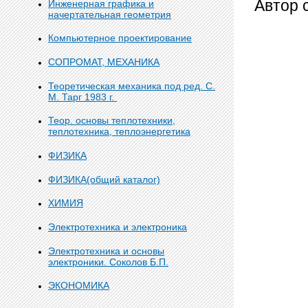
Автор 
Инженерная графика и
начертательная геометрия
Компьютерное проектирование
СОПРОМАТ, МЕХАНИКА
Теоретическая механика под ред. С.
М. Тарг 1983 г.
Теор. основы теплотехники,
теплотехника, теплоэнергетика
ФИЗИКА
ФИЗИКА(общий каталог)
ХИМИЯ
Электротехника и электроника
Электротехника и основы
электроники. Соколов Б.П.
ЭКОНОМИКА