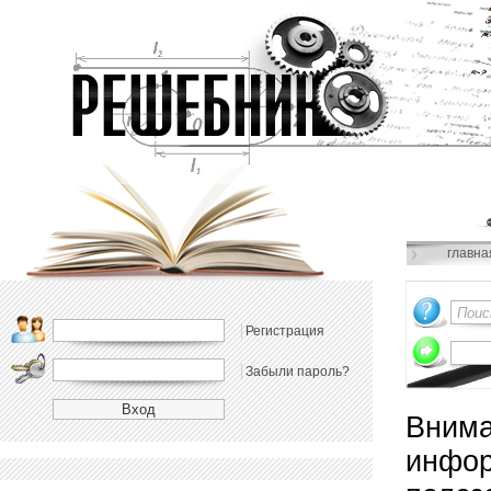
главна
Регистрация
Забыли пароль?
Внима
инфор