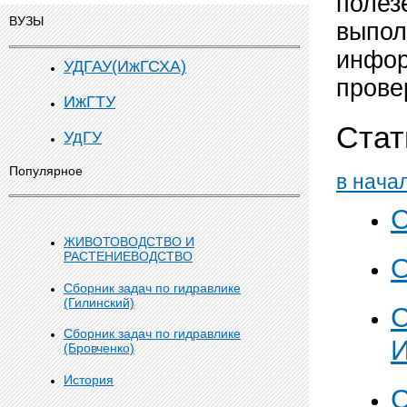
полез
ВУЗЫ
выпол
инфор
УДГАУ(ИжГСХА)
прове
ИжГТУ
Стат
УдГУ
Популярное
в нача
С
ЖИВОТОВОДСТВО И
РАСТЕНИЕВОДСТВО
О
Сборник задач по гидравлике
(Гилинский)
С
Сборник задач по гидравлике
И
(Бровченко)
История
С