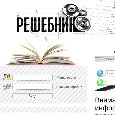
главна
Регистрация
Забыли пароль?
Внима
инфор