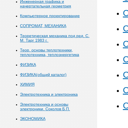
Инженерная графика и
начертательная геометрия
С
Компьютерное проектирование
С
СОПРОМАТ, МЕХАНИКА
Теоретическая механика под ред. С.
М. Тарг 1983 г.
С
Теор. основы теплотехники,
теплотехника, теплоэнергетика
С
ФИЗИКА
С
ФИЗИКА(общий каталог)
ХИМИЯ
С
Электротехника и электроника
С
Электротехника и основы
электроники. Соколов Б.П.
ЭКОНОМИКА