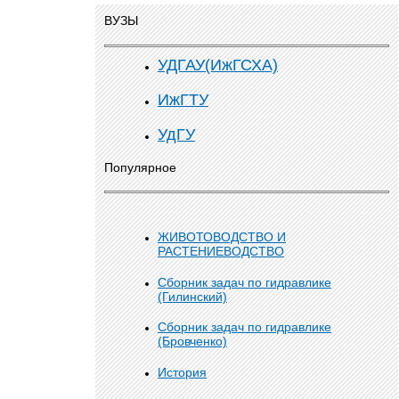
ВУЗЫ
УДГАУ(ИжГСХА)
ИжГТУ
УдГУ
Популярное
ЖИВОТОВОДСТВО И
РАСТЕНИЕВОДСТВО
Сборник задач по гидравлике
(Гилинский)
Сборник задач по гидравлике
(Бровченко)
История