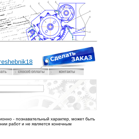
reshebnik18
зать
способ оплаты
контакты
нно - познавательный характер, может быть
нии работ и не является конечным