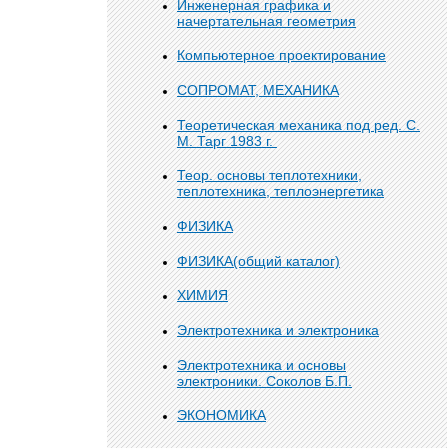
Инженерная графика и
начертательная геометрия
Компьютерное проектирование
СОПРОМАТ, МЕХАНИКА
Теоретическая механика под ред. С.
М. Тарг 1983 г.
Теор. основы теплотехники,
теплотехника, теплоэнергетика
ФИЗИКА
ФИЗИКА(общий каталог)
ХИМИЯ
Электротехника и электроника
Электротехника и основы
электроники. Соколов Б.П.
ЭКОНОМИКА