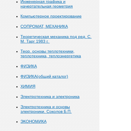
Инженерная графика и
начертательная геометрия
Компьютерное проектирование
СОПРОМАТ, МЕХАНИКА
Теоретическая механика под ред. С.
М. Тарг 1983 г.
Теор. основы теплотехники,
теплотехника, теплоэнергетика
ФИЗИКА
ФИЗИКА(общий каталог)
ХИМИЯ
Электротехника и электроника
Электротехника и основы
электроники. Соколов Б.П.
ЭКОНОМИКА