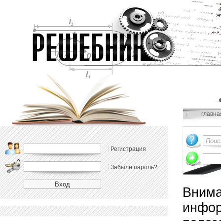
главна
Регистрация
Забыли пароль?
Внима
инфор