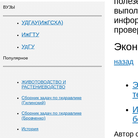
полез
ВУЗЫ
выпол
инфор
УДГАУ(ИжГСХА)
прове
ИжГТУ
Экон
УдГУ
Популярное
назад
ЖИВОТОВОДСТВО И
Э
РАСТЕНИЕВОДСТВО
т
Сборник задач по гидравлике
(Гилинский)
И
Сборник задач по гидравлике
б
(Бровченко)
История
Автор 