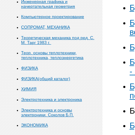
Инженерная графика и
Б
начертательная геометрия
Компьютерное проектирование
Б
СОПРОМАТ, МЕХАНИКА
в
Теоретическая механика под ред. С.
М. Тарг 1983 г.
Б
Теор. основы теплотехники,
теплотехника, теплоэнергетика
Б
ФИЗИКА
-
ФИЗИКА(общий каталог)
Б
ХИМИЯ
п
Электротехника и электроника
Б
Электротехника и основы
электроники. Соколов Б.П.
Б
ЭКОНОМИКА