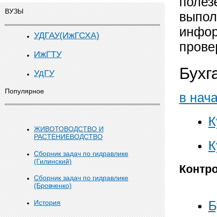
полез
ВУЗЫ
выпол
инфор
УДГАУ(ИжГСХА)
прове
ИжГТУ
Бухг
УдГУ
Популярное
в нач
К
ЖИВОТОВОДСТВО И
РАСТЕНИЕВОДСТВО
К
Сборник задач по гидравлике
(Гилинский)
Контр
Сборник задач по гидравлике
(Бровченко)
Б
История