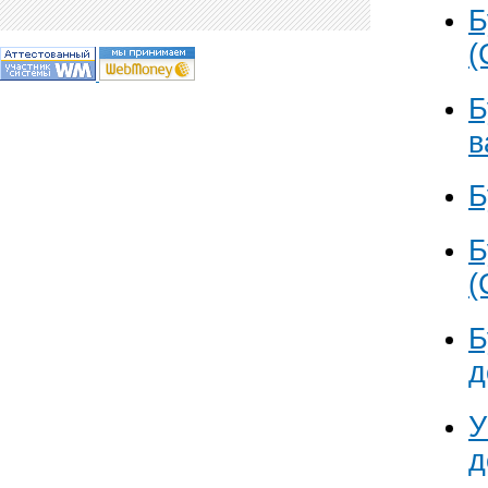
Б
(
Б
в
Б
Б
(
Б
д
У
д