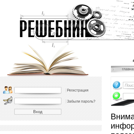
главна
Регистрация
Забыли пароль?
Внима
инфор