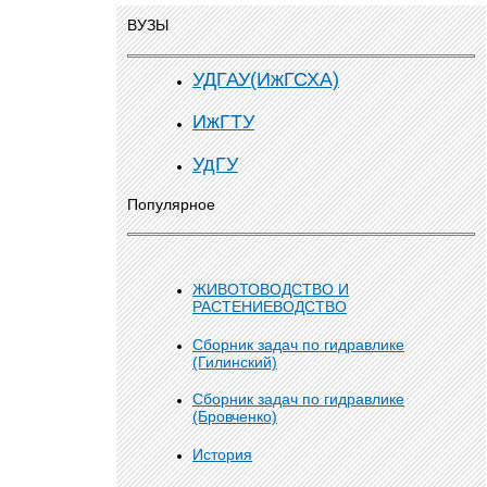
ВУЗЫ
УДГАУ(ИжГСХА)
ИжГТУ
УдГУ
Популярное
ЖИВОТОВОДСТВО И
РАСТЕНИЕВОДСТВО
Сборник задач по гидравлике
(Гилинский)
Сборник задач по гидравлике
(Бровченко)
История