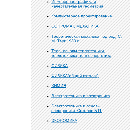
Инженерная графика и
начертательная геометрия
Компьютерное проектирование
СОПРОМАТ, МЕХАНИКА
Теоретическая механика под ред. С.
М. Тарг 1983 г.
Теор. основы теплотехники,
теплотехника, теплоэнергетика
ФИЗИКА
ФИЗИКА(общий каталог)
ХИМИЯ
Электротехника и электроника
Электротехника и основы
электроники. Соколов Б.П.
ЭКОНОМИКА