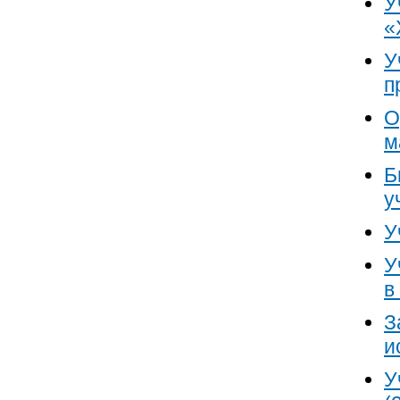
У
«
У
п
О
м
Б
у
У
У
в
З
и
У