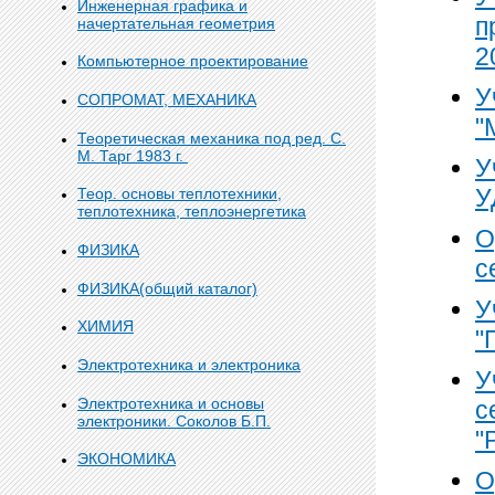
Инженерная графика и
п
начертательная геометрия
2
Компьютерное проектирование
У
СОПРОМАТ, МЕХАНИКА
"
Теоретическая механика под ред. С.
М. Тарг 1983 г.
У
У
Теор. основы теплотехники,
теплотехника, теплоэнергетика
О
ФИЗИКА
с
ФИЗИКА(общий каталог)
У
ХИМИЯ
"
Электротехника и электроника
У
Электротехника и основы
с
электроники. Соколов Б.П.
"
ЭКОНОМИКА
О