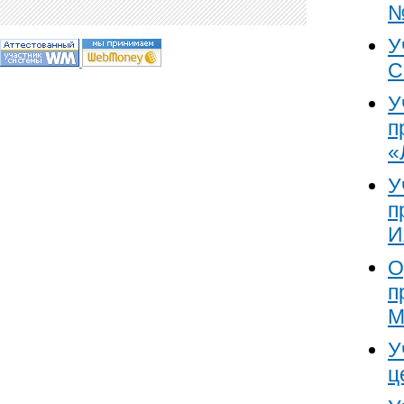
№
У
С
У
п
«
У
п
И
О
п
М
У
ц