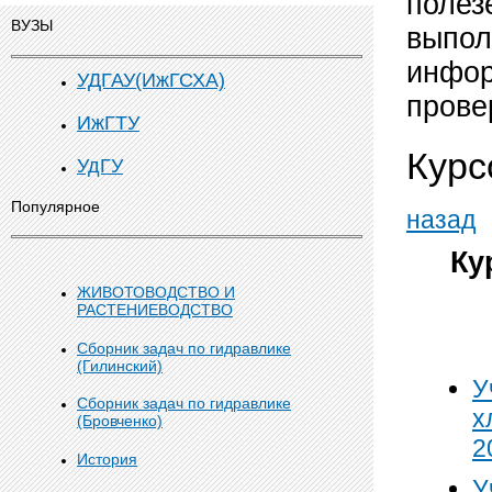
полез
ВУЗЫ
выпол
инфор
УДГАУ(ИжГСХА)
прове
ИжГТУ
Курс
УдГУ
Популярное
назад
Ку
ЖИВОТОВОДСТВО И
РАСТЕНИЕВОДСТВО
Сборник задач по гидравлике
(Гилинский)
У
Сборник задач по гидравлике
х
(Бровченко)
2
История
У