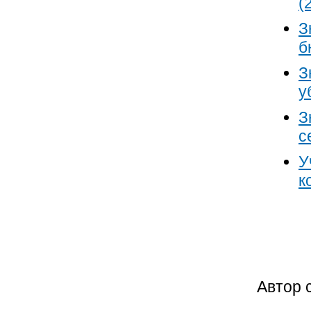
(
З
б
З
у
З
с
У
к
Автор 