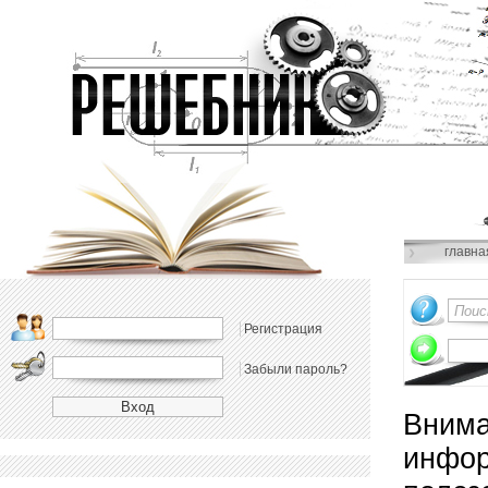
главна
Регистрация
Забыли пароль?
Внима
инфор