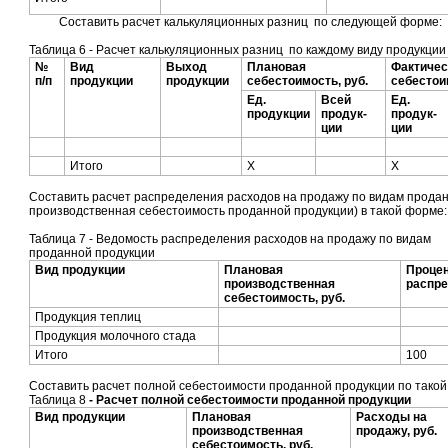
Составить расчет калькуляционных разниц по следующей форме:
Таблица 6 - Расчет калькуляционных разниц по каждому виду продукции
№
Вид
Выход
Плановая
Фактичес
п/п
продукции
продукции
себестоимость, руб.
себестои
Ед.
Всей
Ед.
продукции
продук-
продук-
ции
ции
Итого
X
X
Составить расчет распределения расходов на продажу по видам продан
производственная себестоимость проданной продукции) в такой форме:
Таблица 7 - Ведомость распределения расходов на продажу по видам
проданной продукции
Вид продукции
Плановая
Проце
производственная
распре
себестоимость, руб.
Продукция теплиц
Продукция молочного стада
Итого
100
Составить расчет полной себестоимости проданной продукции по такой
Таблица 8
-
Расчет полной себестоимости проданной продукции
Вид продукции
Плановая
Расходы на
производственная
продажу, руб.
себестоимость, руб.