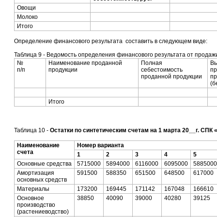
Овощи
Молоко
Итого
Определение финансового результата составить в следующем виде:
Таблица 9 - Ведомость определения финансового результата от продаж
№
Наименование проданной
Полная
Вы
п/п
продукции
себестоимость
п
проданной продукции
пр
(б
Итого
Таблица 10 -
Остатки по синтетическим счетам на 1 марта 20__г. СПК 
Наименование
Номер варианта
счета
1
2
3
4
5
Основные средства
5715000
5894000
6116000
6095000
5885000
Амортизация
591500
588350
651500
648500
617000
основных средств
Материалы
173200
169445
171142
167048
166610
Основное
38850
40090
39000
40280
39125
производство
(растениеводство)