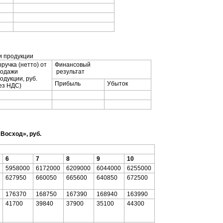
и продукции
ручка (нетто) от
Финансовый
родажи
результат
одукции, руб.
Прибыль
Убыток
ез НДС)
«Восход», руб.
6
7
8
9
10
5958000
6172000
6209000
6044000
6255000
627950
660050
665600
640850
672500
176370
168750
167390
168940
163990
41700
39840
37900
35100
44300