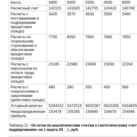
Касса
4000
5000
5500
4500
8000
Расчетный счет
142115
141920
142755
143420
140790
Расчеты с
3420
3570
3630
3560
3480
поставщиками и
подрядчиками
(кредитовое
сальдо)
Расчеты по
7750
8050
7800
7680
7850
социальному
страхованию и
обеспечению
(кредитовое
сальдо)
Расчеты с
23185
22980
22660
23930
22204
персоналом по
оплате труда
(кредитовое
сальдо)
Расчеты с
490
290
350
450
560
покупателями и
заказчиками
(дебетовое сальдо)
Уставный капитал
5294322
5472515
5632267
5610358
5434655
Нераспределенная
153478
155280
156890
156670
154896
прибыль
Таблица 11 -
Остатки по аналитическим счетам к синтетическому сче
подрядчиками» на 1 марта 20__г., руб.