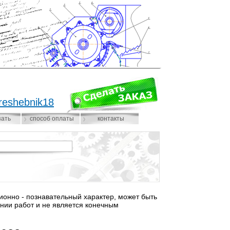
reshebnik18
зать
способ оплаты
контакты
нно - познавательный характер, может быть
нии работ и не является конечным