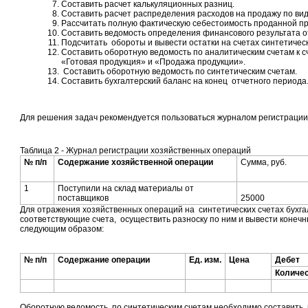
Составить расчет калькуляционных разниц.
Составить расчет распределения расходов на продажу по ви
Рассчитать полную фактическую себестоимость проданной пр
Составить ведомость определения финансового результата о
Подсчитать обороты и вывести остатки на счетах синтетическ
Составить оборотную ведомость по аналитическим счетам к 
«Готовая продукция» и «Продажа продукции».
Составить оборотную ведомость по синтетическим счетам.
Составить бухгалтерский баланс на конец отчетного периода
Для решения задач рекомендуется пользоваться журналом регистрации
Таблица 2 - Журнал регистрации хозяйственных операций
№ п/п
Содержание хозяйственной операции
Сумма, руб.
1
Поступили на склад материалы от
поставщиков
25000
Для отражения хозяйственных операций на синтетических счетах бухга
соответствующие счета, осуществить разноску по ним и вывести конечн
следующим образом:
№ п/п
Содержание операции
Ед. изм.
Цена
Дебет
Количе
Оборотную ведомость по синтетическим счетам необходимо составить 