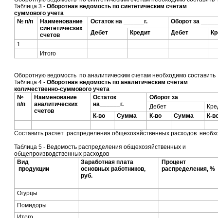
Таблица 3 -
Оборотная ведомость по синтетическим счетам
суммового учета
№ п/п
Наименование
Остаток на ______г.
Оборот за _____
синтетических
Дебет
Кредит
Дебет
Кр
счетов
1
Итого
Оборотную ведомость по аналитическим счетам необходимо составить
Таблица 4 -
Оборотная ведомость по аналитическим счетам
количественно-суммового учета
№
Наименование
Остаток
Оборот за____________
п/п
аналитических
на______г.
Дебет
Кре
счетов
К-во
Сумма
К-во
Сумма
К-в
Составить расчет распределения общехозяйственных расходов необх
Таблица 5 - Ведомость распределения общехозяйственных и
общепроизводственных расходов
Вид
Заработная плата
Процент
продукции
основных работников,
распределения, %
руб.
Огурцы
Помидоры
Итого