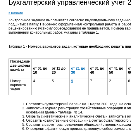
Бухгалтерский управленческий учет 
в начало
Контрольное задание выполняется согласно индивидуальному заданию в
подшитых в папку. Небрежно оформленная контрольная работа и работ
рецензированию (устному собеседованию) не принимается. Номера вар
выполнении контрольных работ, указаны в таблице 1.
Таблица 1 -
Номера вариантов задач, которые необходимо решать пр
Последние
две цифры
от 01 до
от 11 до
от 21 до
от 31 до
от 41 до
о
шрифта
10
20
30
40
50
6
Номер
4
5
9
7
2
6
варианта
задач
Составить бухгалтерский баланс на 1 марта 200_ года на ос
Записать в журнал регистрации хозяйственные операции и о
основании данных таблицы № 14.
Открыть синтетические и аналитические счета и записать в н
Отразить хозяйственные операции на счетах бухгалтерского у
Составить расчет распределения общехозяйственных расход
Определить фактическую производственную себестоимость к