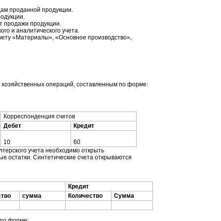
дам проданной продукции.
одукции.
т продажи продукции.
ого и аналитического учета.
счету «Материалы», «Основное производство»,
.
 хозяйственных операций, составленным по форме:
Корреспонденция счетов
Дебет
Кредит
10
60
лтерского учета необходимо открыть
ые остатки. Синтетические счета открываются
Кредит
ство
сумма
Количество
Сумма
по форме: