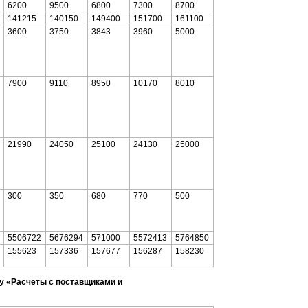
6200
9500
6800
7300
8700
141215
140150
149400
151700
161100
3600
3750
3843
3960
5000
7900
9110
8950
10170
8010
21990
24050
25100
24130
25000
300
350
680
770
500
5506722
5676294
571000
5572413
5764850
155623
157336
157677
156287
158230
ту «Расчеты с поставщиками и