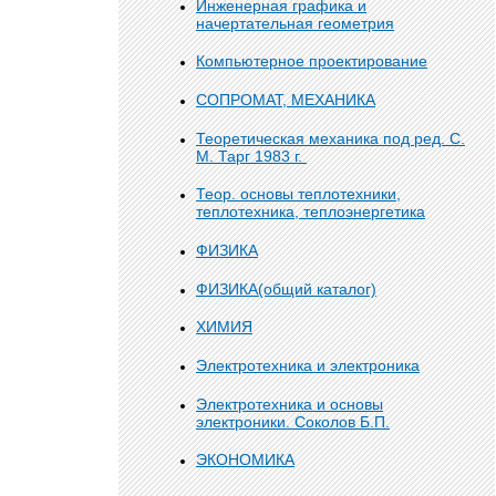
Инженерная графика и
начертательная геометрия
Компьютерное проектирование
СОПРОМАТ, МЕХАНИКА
Теоретическая механика под ред. С.
М. Тарг 1983 г.
Теор. основы теплотехники,
теплотехника, теплоэнергетика
ФИЗИКА
ФИЗИКА(общий каталог)
ХИМИЯ
Электротехника и электроника
Электротехника и основы
электроники. Соколов Б.П.
ЭКОНОМИКА