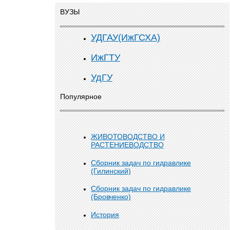
ВУЗЫ
УДГАУ(ИжГСХА)
ИжГТУ
УдГУ
Популярное
ЖИВОТОВОДСТВО И
РАСТЕНИЕВОДСТВО
Сборник задач по гидравлике
(Гилинский)
Сборник задач по гидравлике
(Бровченко)
История