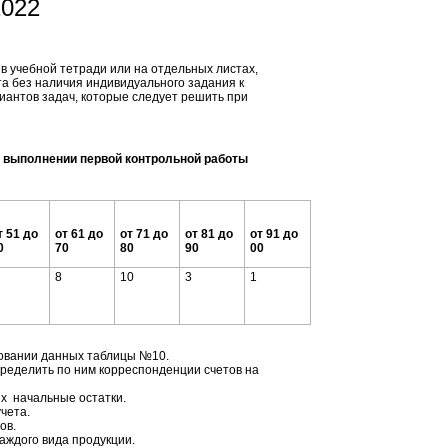
2022
 учебной тетради или на отдельных листах,
а без наличия индивидуального задания к
иантов задач, которые следует решить при
и выполнении первой контрольной работы
т 51 до
от 61 до
от 71 до
от 81 до
от 91 до
0
70
80
90
00
8
10
3
1
новании данных таблицы №10.
пределить по ним корреспонденции счетов на
их начальные остатки.
чета.
ов.
аждого вида продукции.