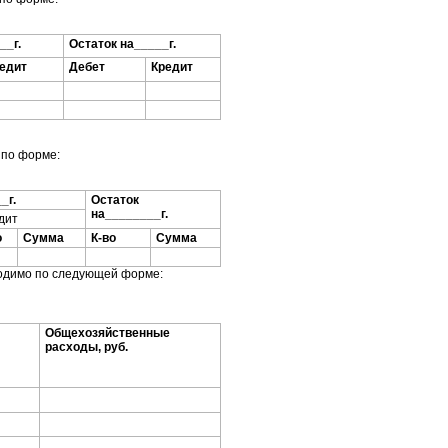
__г.
Остаток на_____г.
едит
Дебет
Кредит
 по форме:
_г.
Остаток
на________г.
дит
о
Сумма
К-во
Сумма
одимо по следующей форме:
Общехозяйственные
расходы, руб.