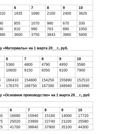
6
7
8
9
10
010
1935
1690
2100
2400
3620
40
855
1070
980
670
330
30
810
990
763
890
1050
480
3600
3750
3843
3960
5000
 «Материалы» на 1 марта 20__г., руб.
6
7
8
9
10
5360
4800
4790
4950
3580
10600
9150
8350
8100
7900
0
160410
154800
154250
155890
152510
0
176370
168750
167390
168940
163990
 «Основное производство» на 1 марта 20__г., руб
6
7
8
9
10
50
16680
15940
15160
14000
17720
75
25020
23900
22740
21100
25580
25
41700
39840
37900
35100
44300