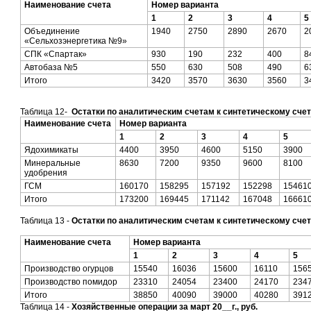
Наименование счета
Номер варианта
1
2
3
4
5
Объединение
1940
2750
2890
2670
2
«Сельхозэнергетика №9»
СПК «Спартак»
930
190
232
400
8
Автобаза №5
550
630
508
490
6
Итого
3420
3570
3630
3560
3
Таблица 12-
Остатки по аналитическим счетам к синтетическому счету
Наименование счета
Номер варианта
1
2
3
4
5
Ядохимикаты
4400
3950
4600
5150
3900
Минеральные
8630
7200
9350
9600
8100
удобрения
ГСМ
160170
158295
157192
152298
15461
Итого
173200
169445
171142
167048
16661
Таблица 13 -
Остатки по аналитическим счетам к синтетическому счету
Наименование счета
Номер варианта
1
2
3
4
5
Производство огурцов
15540
16036
15600
16110
156
Производство помидор
23310
24054
23400
24170
234
Итого
38850
40090
39000
40280
391
Таблица 14 -
Хозяйственные операции за март 20__г., руб.