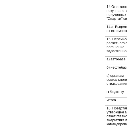
14.Отражен
покупная ст
полученных
"Спартак" с
14 а. Выдел
от стоимост
15. Перечис
расчетного с
погашение
задолженно
а) автобазе
б) нефтеба
в) органам
социального
страховани
г) бюджету
Итого
16. Предста
утвержден 
отчет главно
энергетика 
командиров