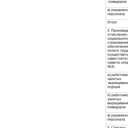
помидоров
в) управлен
персоналу
Итого
4. Произве
отчисления 
социального
страхования
обеспечени
оплате труд
осуществит
самостоятел
сумм по опе
№3):
а) работнико
занятых
выращиван
огурцов
б) работнико
занятых
выращиван
помидоров
в) управлен
персонала
5. Списаны