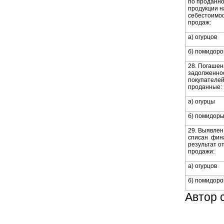
по проданн
продукции н
себестоимо
продаж:
а) огурцов
б) помидоро
28. Погашен
задолженно
покупателей
проданные:
а) огурцы
б) помидор
29. Выявлен
списан фин
результат о
продажи:
а) огурцов
б) помидоро
Автор 