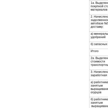
1а. Выделе
покупной ст
материалов
2. Начислен
задолженно
автобазе №
доставку:
а) минерал
удобрений
б) запасных
Итого
2а. Выделен
стоимости
транспортны
3. Начислен
заработная 
а) работник
занятым
выращиван
огурцов
б) работник
занятым
выращиван