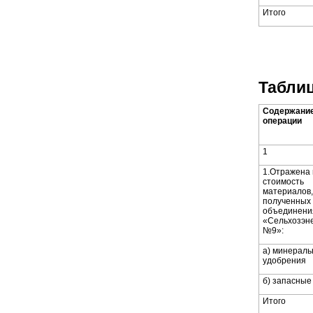
Итого
Таблиц
Содержани
операции
1
1.Отражена 
стоимость
материалов
полученных 
объединени
«Сельхозэн
№9»:
а) минерал
удобрения
б) запасные
Итого