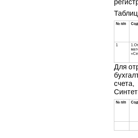
регист
Таблиц
№ п/п
Сод
1
1.О
мат
«Се
Для от
бухгал
счета,
Синтет
№ п/п
Сод