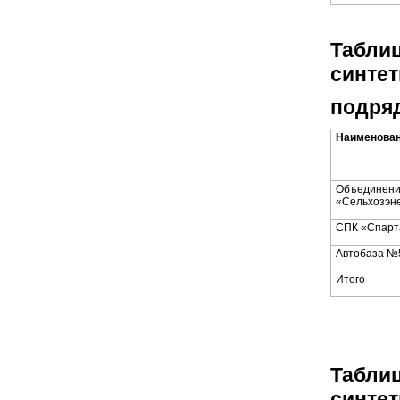
Таблиц
синтет
подряд
Наименован
Объединен
«Сельхозэн
СПК «Спарт
Автобаза №
Итого
Таблиц
синтет