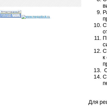
в
Р
п
С
о
П
с
С
к
п
С
С
п
Для ре