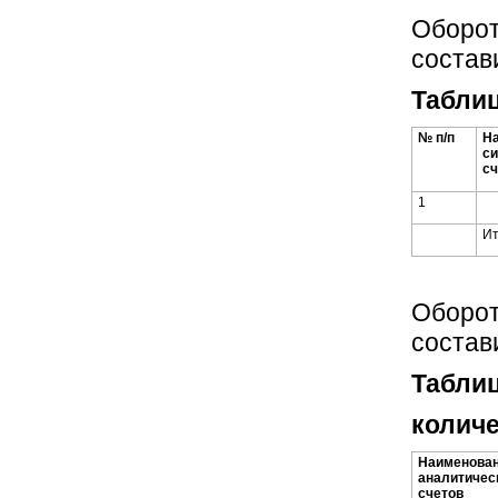
Оборот
состав
Таблиц
№ п/п
Н
си
сч
1
Ит
Оборот
состав
Таблиц
количе
Наименова
аналитичес
счетов