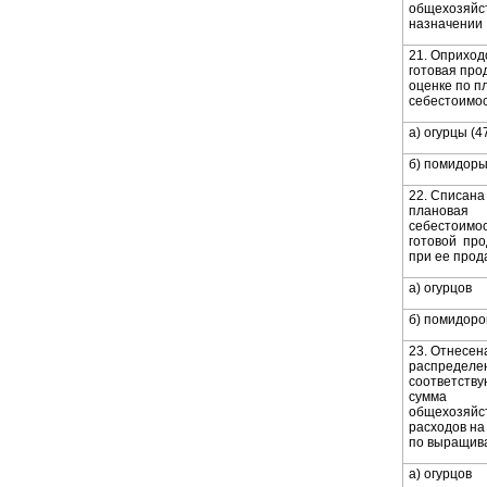
общехозяйс
назначении
21. Оприход
готовая про
оценке по п
себестоимос
а) огурцы (47
б) помидоры 
22. Списана
плановая
себестоимо
готовой про
при ее прод
а) огурцов
б) помидоро
23. Отнесен
распределе
соответств
сумма
общехозяйс
расходов на
по выращив
а) огурцов