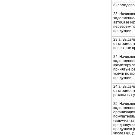
б) помидоро
23. Начисле
задолженно
автобазе №
перевозку п
продукции
23 а. Выдел
от стоимости
перевозке п
24. Начисле
задолженно
кредитору з
принятые р
услуги по п
продукции
24 а. Выдел
от стоимос
рекламных у
25. Начисле
задолженно
организация
покупателя
(выручка) за
проданную 
продукцию (
числе НДС):