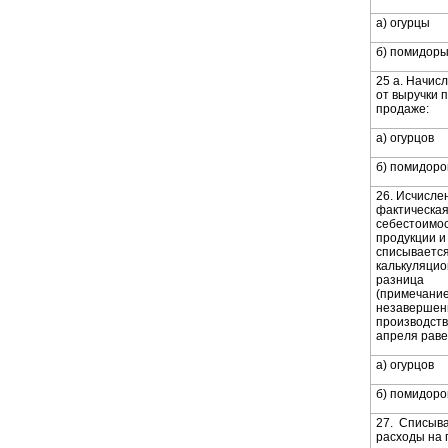
а) огурцы
б) помидор
25 а. Начис
от выручки 
продаже:
а) огурцов
б) помидоро
26. Исчисле
фактическа
себестоимо
продукции и
списываетс
калькуляци
разница
(примечание
незавершен
производств
апреля раве
а) огурцов
б) помидоро
27. Списыв
расходы на