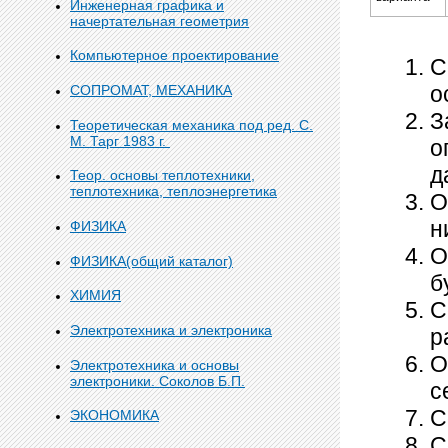
Инженерная графика и
начертательная геометрия
Компьютерное проектирование
С
о
СОПРОМАТ, МЕХАНИКА
З
Теоретическая механика под ред. С.
М. Тарг 1983 г.
о
д
Теор. основы теплотехники,
теплотехника, теплоэнергетика
О
н
ФИЗИКА
О
ФИЗИКА(общий каталог)
б
ХИМИЯ
С
Электротехника и электроника
р
О
Электротехника и основы
электроники. Соколов Б.П.
с
С
ЭКОНОМИКА
С