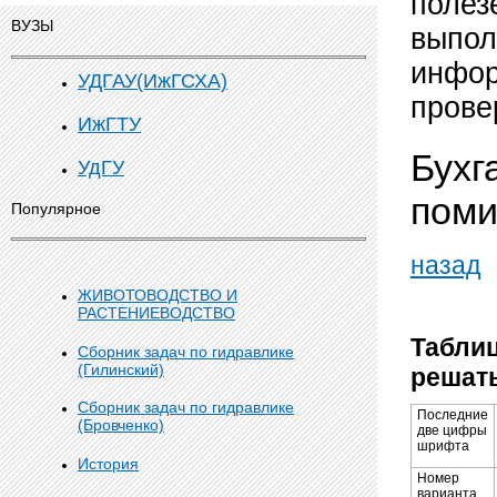
полез
ВУЗЫ
выпол
инфор
УДГАУ(ИжГСХА)
прове
ИжГТУ
Бухг
УдГУ
поми
Популярное
назад
ЖИВОТОВОДСТВО И
РАСТЕНИЕВОДСТВО
Таблиц
Сборник задач по гидравлике
(Гилинский)
решат
Сборник задач по гидравлике
Последние
(Бровченко)
две цифры
шрифта
История
Номер
варианта