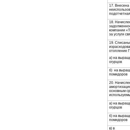
17. Внесена 
неиспользо
подотчетна
18. Начисле
задолженно
компании «
за услуги св
19. Списаны
израсходов
отопление 
а) на выращ
огурцов
б) на выра
помидоров
20. Начисле
амортизаци
основным ср
используем
а) на выращ
огурцов
б) на выращ
помидоров
в) в