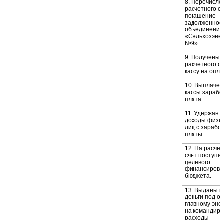
8. Перечисл
расчетного с
погашение
задолженно
объединен
«Сельхозэн
№9»
9. Получены
расчетного с
кассу на опл
10. Выплаче
кассы зараб
плата.
11. Удержан
доходы физ
лиц с зараб
платы
12. На расч
счет поступ
целевого
финансиров
бюджета.
13. Выданы 
деньги под 
главному эн
на команди
расходы