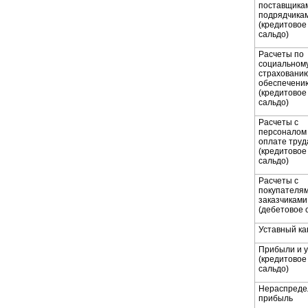
поставщика
подрядчика
(кредитовое
сальдо)
Расчеты по
социальном
страхованию
обеспечени
(кредитовое
сальдо)
Расчеты с
персоналом
оплате труд
(кредитовое
сальдо)
Расчеты с
покупателям
заказчиками
(дебетовое 
Уставный ка
Прибыли и 
(кредитовое
сальдо)
Нераспреде
прибыль