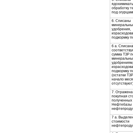
ядохимикат
обработку 
под огурцам
6. Списаны
минеральны
удобрения,
израсходов
подкормку 
6 а. Списан
соответств
сумма ТЗР п
минеральн
удобрениям
израсходов
подкормку 
(остатки ТЗР
начало мес
отсутствуют
7. Отражена
покупная ст
полученных 
Нефтебазы
нефтепроду
7 а. Выделе
стоимости
нефтепроду