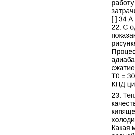
работу
затрач
[ ] 34 
22. С 
показа
рисунке
Процес
адиаба
сжатие
Т0 = 3
КПД ци
23. Те
качест
кипяще
холоди
Какая 