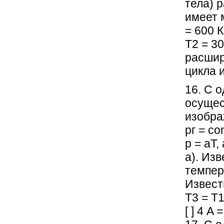
тела) р
имеет 
= 600 
Т2 = 3
расшир
цикла 
16. С 
осущес
изобра
рг = co
р = аТ,
а). Из
темпер
Известн
Т3 = Т1
[ ] 4 A 