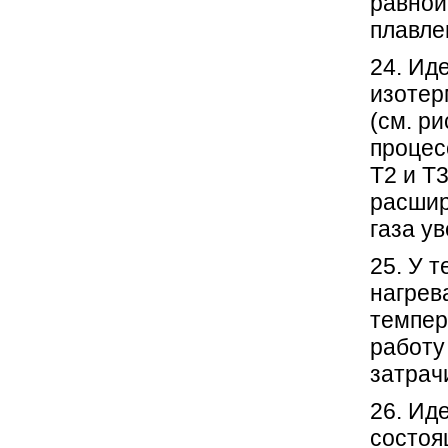
равной
плавлен
24. Ид
изотер
(см. р
процес
Т2 и Т
расшир
газа ув
25. У 
нагрев
темпер
работу
затрач
26. Ид
состоя