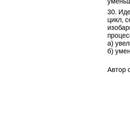
уменьш
30. Ид
цикл, 
изобар
процес
а) увел
б) уме
Автор 