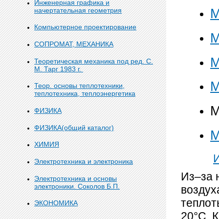
Инженерная графика и
начертательная геометрия
М
Компьютерное проектирование
М
СОПРОМАТ, МЕХАНИКА
М
Теоретическая механика под ред. С.
М. Тарг 1983 г.
М
Теор. основы теплотехники,
теплотехника, теплоэнергетика
М
ФИЗИКА
ФИЗИКА(общий каталог)
М
ХИМИЯ
Электротехника и электроника
Из–за 
Электротехника и основы
электроники. Соколов Б.П.
воздух
теплоты
ЭКОНОМИКА
20°C. 