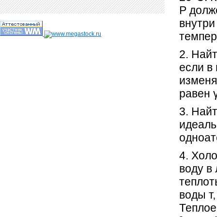
Р долж
внутри
темпер
2. Най
если в
изменя
равен γ
3. Най
идеал
одноат
4. Хол
воду в
теплот
воды т
Теплое