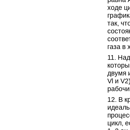
ходе ц
график
так, ч
состоя
соотве
газа в 
11. На
которы
двумя 
Vl и V2
рабочи
12. В к
идеаль
процес
цикл, е