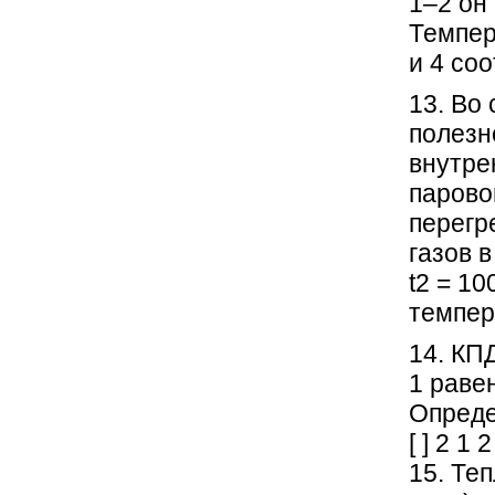
1–2 он
Темпер
и 4 соо
13. Во
полезн
внутре
парово
перегр
газов 
t2 = 1
темпер
14. КП
1 равен
Опреде
[ ] 2 1 
15. Те