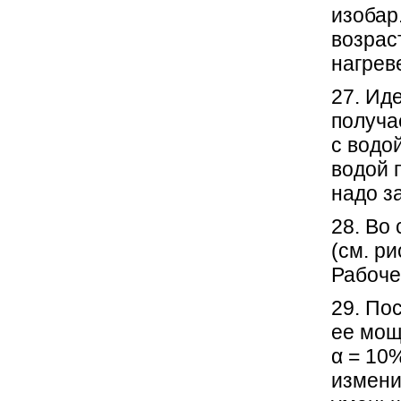
изобар
возрас
нагрев
27. Ид
получа
с водо
водой 
надо з
28. Во
(см. ри
Рабоче
29. По
ее мощ
α = 10
измени