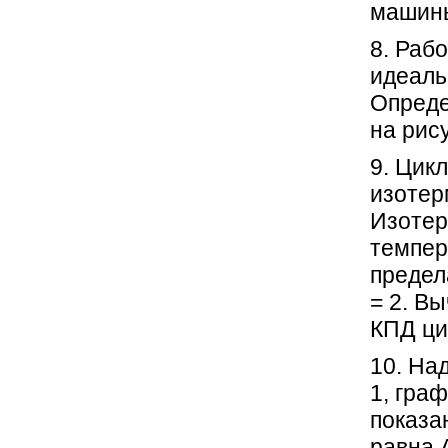
машины
8. Раб
идеаль
Опреде
на рис
9. Цик
изотер
Изотер
темпер
предела
= 2. Вы
КПД ци
10. На
1, гра
показа
равна 