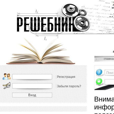
главна
Регистрация
Забыли пароль?
Внима
инфор