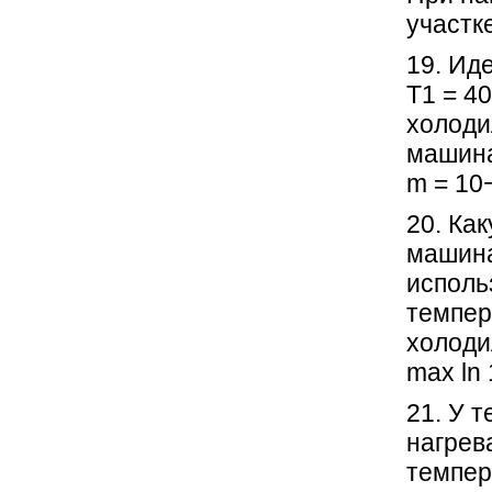
участке
19. Ид
T1 = 4
холоди
машина
m = 10−
20. Ка
машина
исполь
темпер
холоди
max ln 
21. У 
нагрев
темпер