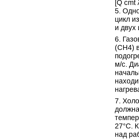
[Q cmt 
5. Одн
цикл и
и двух
6. Газ
(CH4) 
подогр
м/с. Ди
начальн
находи
нагрева
7. Хол
должна
темпер
27°С. 
над ра