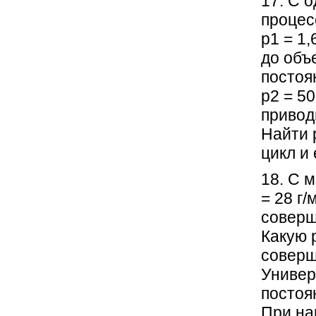
17. С 
процес
р1 = 1
до объ
постоя
р2 = 50
привод
Найти 
цикл и 
18. С 
= 28 г/
соверш
Какую 
соверш
Универ
постоян
При на