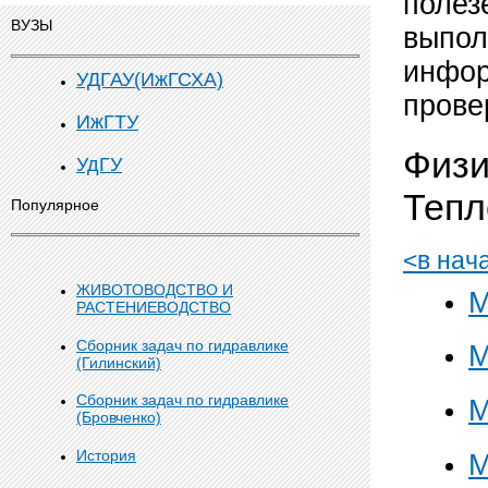
полез
ВУЗЫ
выпол
инфор
УДГАУ(ИжГСХА)
прове
ИжГТУ
Физи
УдГУ
Тепл
Популярное
<в нач
ЖИВОТОВОДСТВО И
М
РАСТЕНИЕВОДСТВО
Сборник задач по гидравлике
М
(Гилинский)
Сборник задач по гидравлике
М
(Бровченко)
История
М