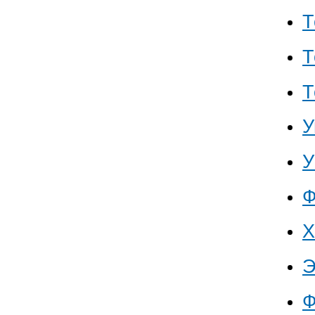
Т
Т
Т
У
У
Ф
Х
Ф