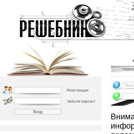
главна
Регистрация
Забыли пароль?
Внима
инфор