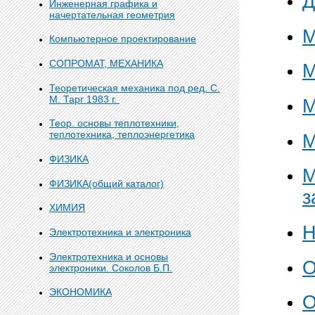
Д
Инженерная графика и
начертательная геометрия
М
Компьютерное проектирование
СОПРОМАТ, МЕХАНИКА
М
Теоретическая механика под ред. С.
М. Тарг 1983 г.
М
Теор. основы теплотехники,
теплотехника, теплоэнергетика
М
ФИЗИКА
М
ФИЗИКА(общий каталог)
з
ХИМИЯ
Н
Электротехника и электроника
Электротехника и основы
О
электроники. Соколов Б.П.
ЭКОНОМИКА
О