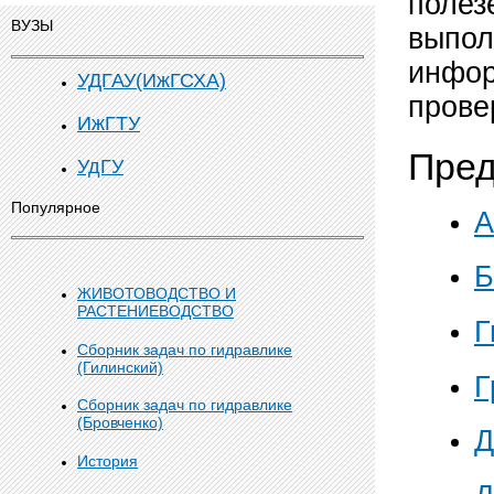
полез
ВУЗЫ
выпол
инфор
УДГАУ(ИжГСХА)
прове
ИжГТУ
Пре
УдГУ
Популярное
А
Б
ЖИВОТОВОДСТВО И
РАСТЕНИЕВОДСТВО
Г
Сборник задач по гидравлике
(Гилинский)
Г
Сборник задач по гидравлике
(Бровченко)
Д
История