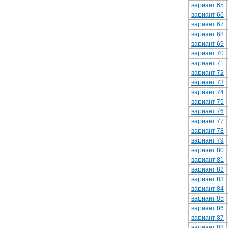
вариант 65
вариант 66
вариант 67
вариант 68
вариант 69
вариант 70
вариант 71
вариант 72
вариант 73
вариант 74
вариант 75
вариант 76
вариант 77
вариант 78
вариант 79
вариант 80
вариант 81
вариант 82
вариант 83
вариант 84
вариант 85
вариант 86
вариант 87
вариант 88