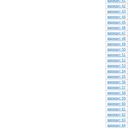
вариант 41
вариант 42
вариант 43
вариант 44
вариант 45
вариант 46
вариант 47
вариант 48
вариант 49
вариант 50
вариант 51
вариант 52
вариант 53
вариант 54
вариант 55
вариант 56
вариант 57
вариант 58
вариант 59
вариант 60
вариант 61
вариант 62
вариант 63
вариант 64