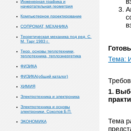
в
Инженерная графика и
начертательная геометрия
А
с
Компьютерное проектирование
в
СОПРОМАТ, МЕХАНИКА
Теоретическая механика под ред. С.
М. Тарг 1983 г.
Готовы
Теор. основы теплотехники,
теплотехника, теплоэнергетика
Тема: 
ФИЗИКА
ФИЗИКА(общий каталог)
Требов
ХИМИЯ
1. Выб
Электротехника и электроника
практ
Электротехника и основы
электроники. Соколов Б.П.
Тема р
ЭКОНОМИКА
предст