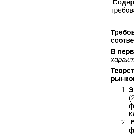
Содер
требов
Требо
соотве
В перв
характ
Теоре
рынко
Э
(
ф
К
В
ф