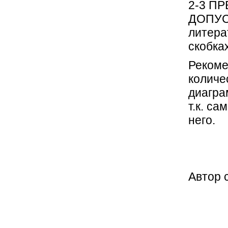
2-3 П
ДОПУСК
литера
скобках
Рекоме
количе
диагра
т.к. с
него.
Автор 