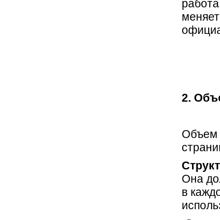
работа
меняет
офици
2. Объ
Объем 
страни
Структ
Она до
в кажд
исполь