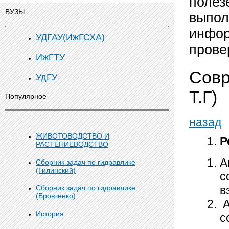
полез
ВУЗЫ
выпол
инфор
УДГАУ(ИжГСХА)
прове
ИжГТУ
Совр
УдГУ
Т.Г)
Популярное
назад
ЖИВОТОВОДСТВО И
Р
РАСТЕНИЕВОДСТВО
А
Сборник задач по гидравлике
(Гилинский)
с
в
Сборник задач по гидравлике
(Бровченко)
А
История
с