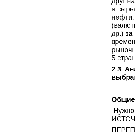
друг н
и сырь
нефти.
(валют
др.) з
времен
рыночн
5 стран
2.3. А
выбра
Общие
Нужно 
ИСТОЧН
ПЕРЕП