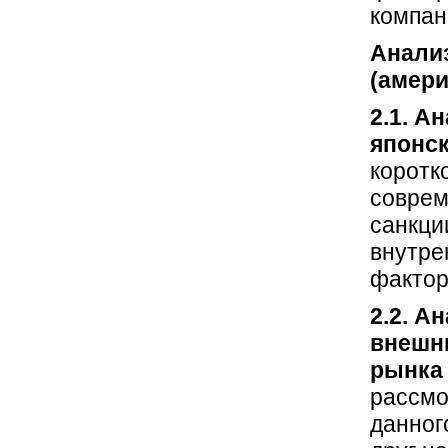
компан
Анали
(амери
2.1. А
японск
коротк
соврем
санкци
внутре
факторо
2.2. А
внешн
рынка 
рассмо
данног