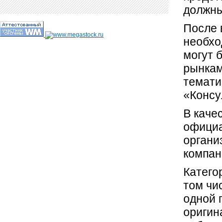
должны
После 
необхо
могут 
рынкам
темати
«Консу
В каче
официа
органи
компан
Катего
том чи
одной 
оригин