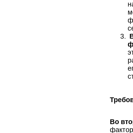
н
м
ф
с
ф
э
р
е
с
Требо
Во вто
фактор