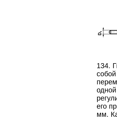
134. 
собой
перем
одной
регул
его п
мм. К