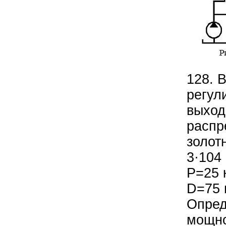
128. 
регул
выход
распр
золот
3·104
Р=25 
D=75 
Опред
мощно