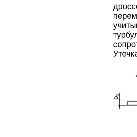
дросс
перем
учиты
турбу
сопро
Утечк