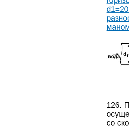
гориз
d1=20
разно
маном
126. 
осуще
со ск