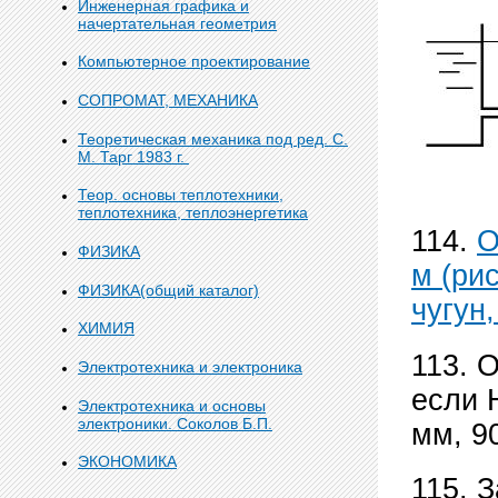
Инженерная графика и
начертательная геометрия
Компьютерное проектирование
СОПРОМАТ, МЕХАНИКА
Теоретическая механика под ред. С.
М. Тарг 1983 г.
Теор. основы теплотехники,
теплотехника, теплоэнергетика
114.
О
ФИЗИКА
м (рис
ФИЗИКА(общий каталог)
чугун
ХИМИЯ
113. 
Электротехника и электроника
если 
Электротехника и основы
электроники. Соколов Б.П.
мм, 90
ЭКОНОМИКА
115. 