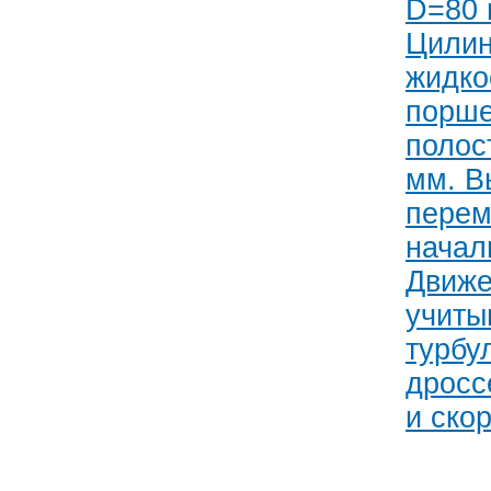
D=80 
Цилин
жидко
порше
полос
мм. В
перем
начал
Движе
учиты
турбу
дросс
и ско