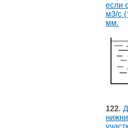
если 
м3/с 
мм.
122.
Д
нижни
участ