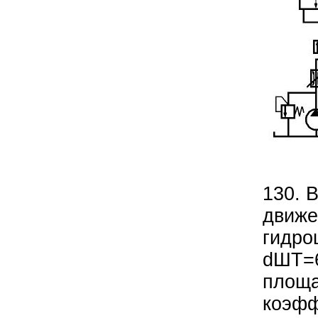
130. 
движе
гидро
dШТ=6
площа
коэфф