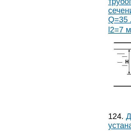
трубо
сечен
Q=35 
l2=7 
124.
Д
устан