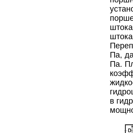
устан
порше
штока
штока
Переп
Па, д
Па. П
коэфф
жидко
гидро
в гид
мощно