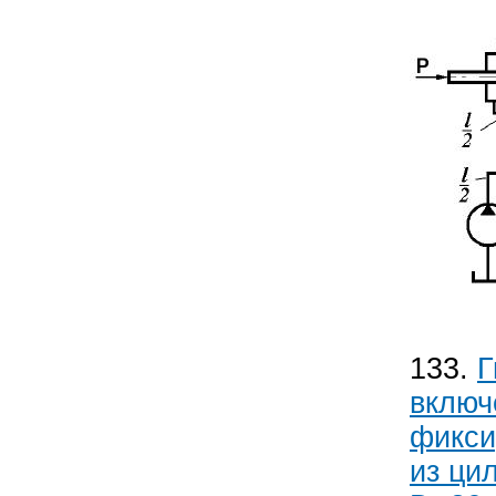
133.
Г
включ
фикси
из ци