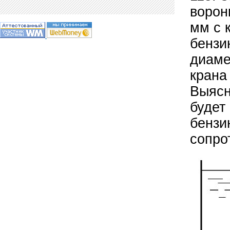
ворон
мм с 
бензи
диаме
крана
Выясн
будет
бензи
сопро