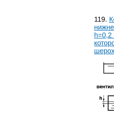
119.
К
нижнег
h=0,2
котор
шерох