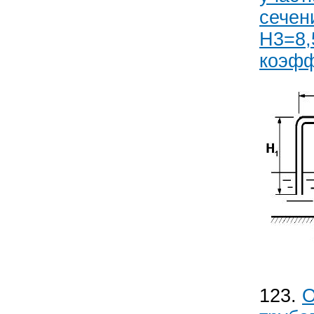
сечен
Н3=8,
коэфф
123.
О