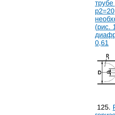
трубе
р2=20
необх
(рис.
диафр
0,61
125.