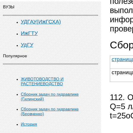
полез
ВУЗЫ
выпол
инфор
УДГАУ(ИжГСХА)
прове
ИжГТУ
Сбор
УдГУ
Популярное
страниц
страниц
ЖИВОТОВОДСТВО И
РАСТЕНИЕВОДСТВО
Сборник задач по гидравлике
112. 
(Гилинский)
Q=5 л
Сборник задач по гидравлике
t=25o
(Бровченко)
История