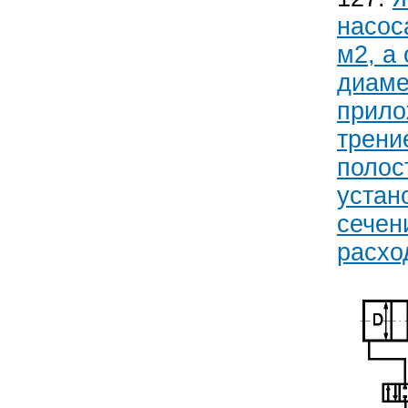
насос
м2, а
диаме
прило
трени
полос
устан
сечен
расхо