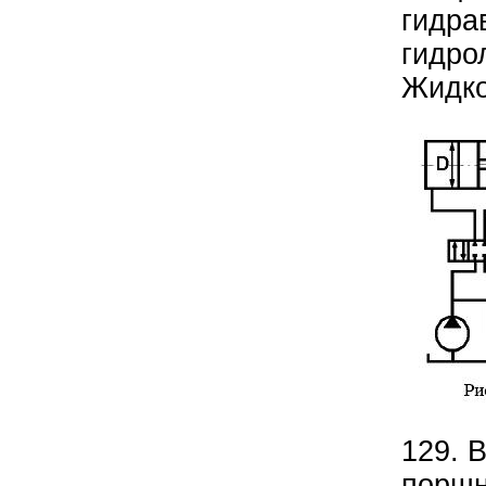
гидра
гидро
Жидко
129. 
поршн