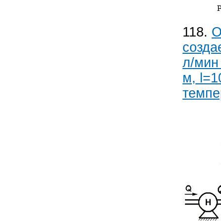
118.
О
созда
л/мин
м, l=
темпе