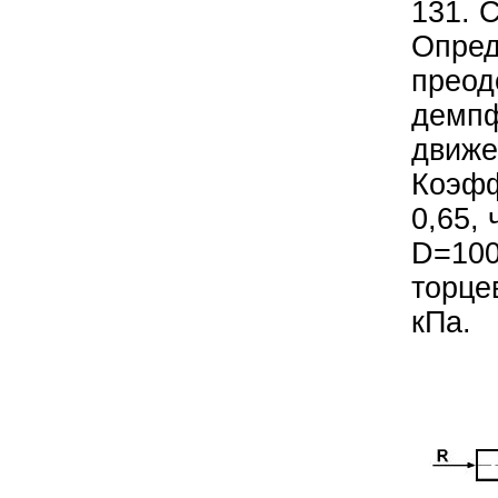
131. С
Опред
преод
демпф
движе
Коэфф
0,65,
D=100
торце
кПа.