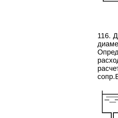
116. 
диаме
Опред
расхо
расче
сопр.