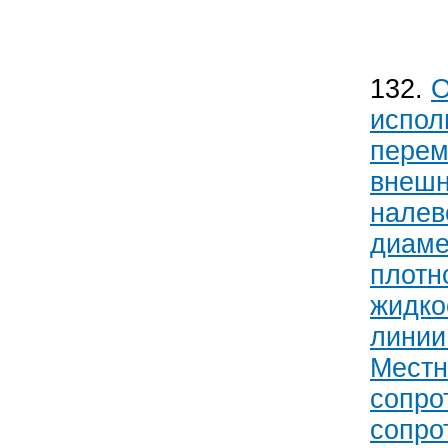
132.
О
испол
перем
внешн
налев
диаме
плотн
жидко
линии
Местн
сопро
сопро