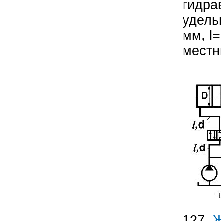
гидра
удель
мм, l
местн
127.
Ж