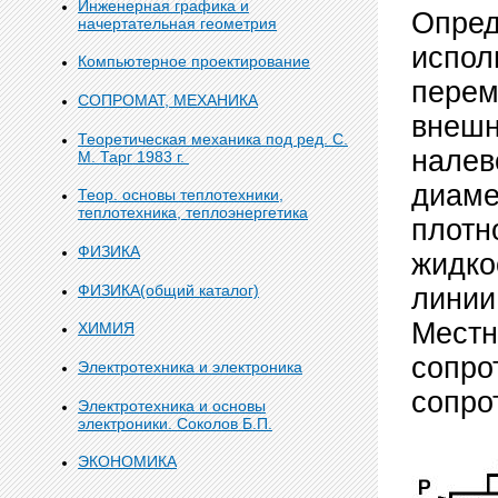
Инженерная графика и
Опред
начертательная геометрия
испол
Компьютерное проектирование
перем
СОПРОМАТ, МЕХАНИКА
внешн
Теоретическая механика под ред. С.
налев
М. Тарг 1983 г.
диаме
Теор. основы теплотехники,
теплотехника, теплоэнергетика
плотн
ФИЗИКА
жидко
ФИЗИКА(общий каталог)
линии
Местн
ХИМИЯ
сопро
Электротехника и электроника
сопро
Электротехника и основы
электроники. Соколов Б.П.
ЭКОНОМИКА