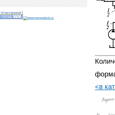
Колич
форма
<в ка