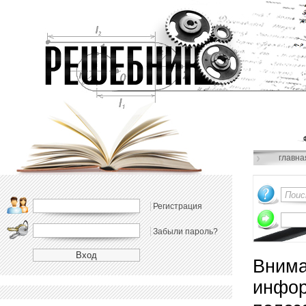
главна
Регистрация
Забыли пароль?
Внима
инфор