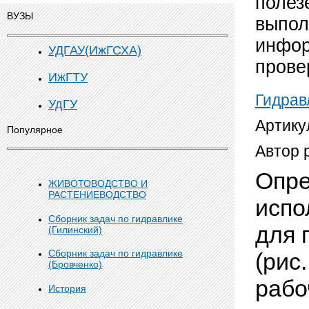
полез
ВУЗЫ
выпол
инфор
УДГАУ(ИжГСХА)
прове
ИжГТУ
Гидрав
УдГУ
Артику
Популярное
Автор 
Опре
ЖИВОТОВОДСТВО И
РАСТЕНИЕВОДСТВО
испо
Сборник задач по гидравлике
для 
(Гилинский)
Сборник задач по гидравлике
(рис
(Бровченко)
раб
История