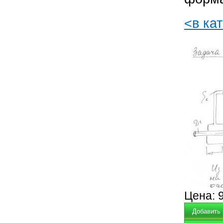
<в ка
Цена: