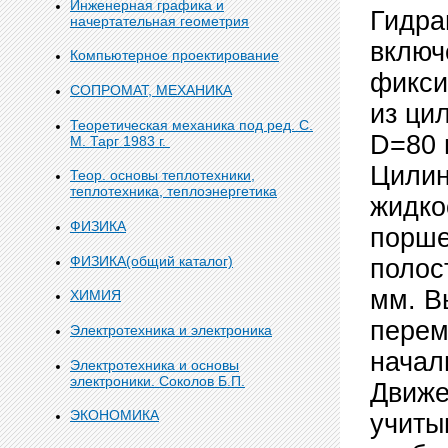
Инженерная графика и
Гидра
начертательная геометрия
включ
Компьютерное проектирование
фикси
СОПРОМАТ, МЕХАНИКА
из ци
Теоретическая механика под ред. С.
D=80 
М. Тарг 1983 г.
Цилин
Теор. основы теплотехники,
теплотехника, теплоэнергетика
жидко
ФИЗИКА
порше
ФИЗИКА(общий каталог)
полос
мм. В
ХИМИЯ
перем
Электротехника и электроника
начал
Электротехника и основы
электроники. Соколов Б.П.
Движе
ЭКОНОМИКА
учиты