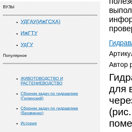
полез
ВУЗЫ
выпол
инфор
УДГАУ(ИжГСХА)
прове
ИжГТУ
Гидрав
УдГУ
Артику
Популярное
Автор 
Гидр
ЖИВОТОВОДСТВО И
РАСТЕНИЕВОДСТВО
для 
Сборник задач по гидравлике
чере
(Гилинский)
Сборник задач по гидравлике
(рис
(Бровченко)
пом
История