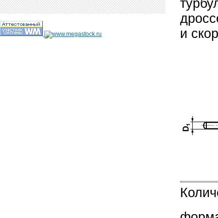
турбу
дросс
и ско
Колич
форма