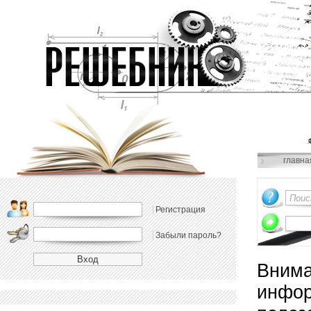
главна
Регистрация
Забыли пароль?
Внима
инфор