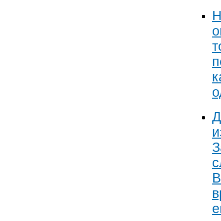
Н
о
т
п
к
о
Д
и
З
с
В
в
е