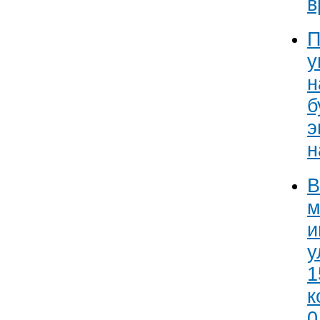
в
П
у
н
б
э
н
В
м
и
у
1
к
0