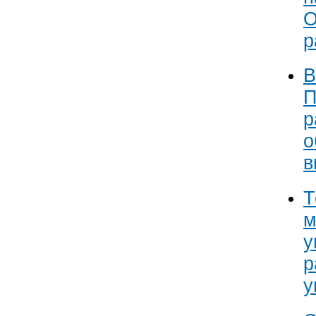
О
р
В
П
р
о
в
Т
м
у
р
у