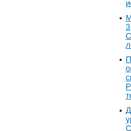
и
М
3
С
л
П
о
с
Р
т
Д
у
C