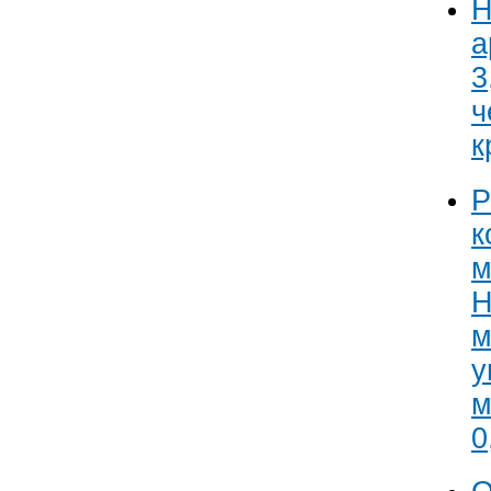
Н
а
3
ч
к
Р
к
м
Н
м
у
м
0