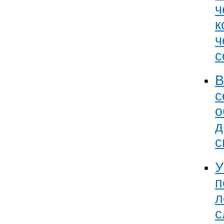
ч
к
ч
с
В
с
о
д
с
У
п
л
с