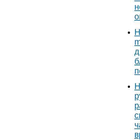
н
о
Н
m
д
б
п
Н
р
р
с
ч
в