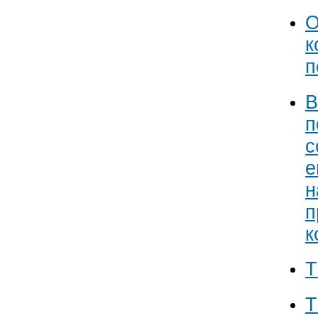
О
к
п
В
п
с
е
н
п
к
Т
Т