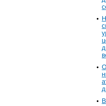
с
Н
с
у
ц
д
в
О
н
а
д
В