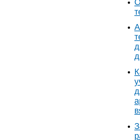
О
т
А
т
д
д
К
у
д
а
в
З
р