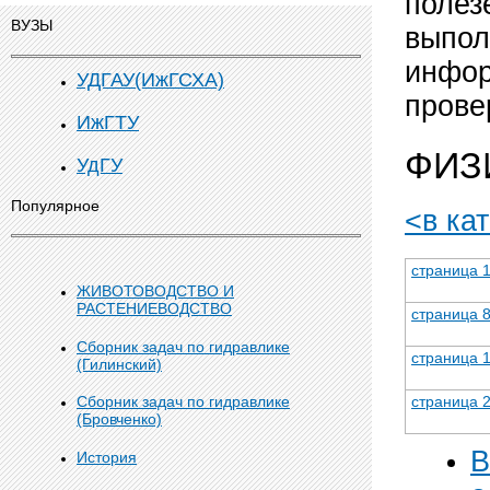
полез
ВУЗЫ
выпол
инфор
УДГАУ(ИжГСХА)
прове
ИжГТУ
ФИЗИ
УдГУ
Популярное
<в ка
страница 
ЖИВОТОВОДСТВО И
РАСТЕНИЕВОДСТВО
страница 
Сборник задач по гидравлике
страница 
(Гилинский)
Сборник задач по гидравлике
страница 
(Бровченко)
В
История