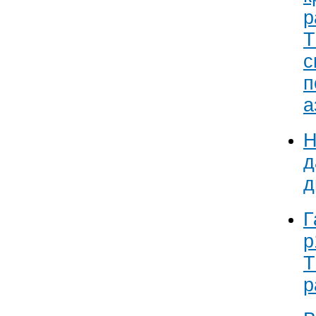
р
Т
с
п
а
Н
д
д
Г
p
T
р