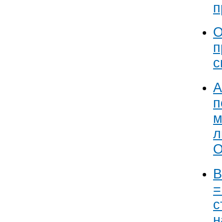
п
О
п
с
А
п
м
л
О
В
=
с
н