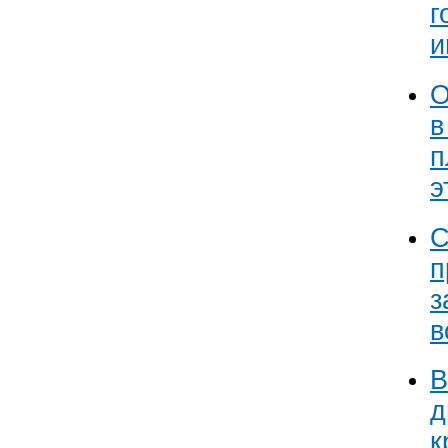
г
и
О
в
п
э
С
п
з
в
В
д
к