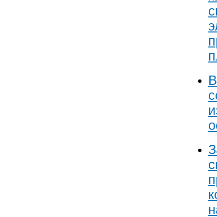
с
э
п
п
В
с
и
о
З
с
п
к
н