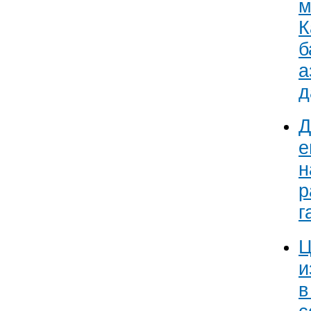
м
К
б
а
д
Д
е
н
р
г
Ц
и
в