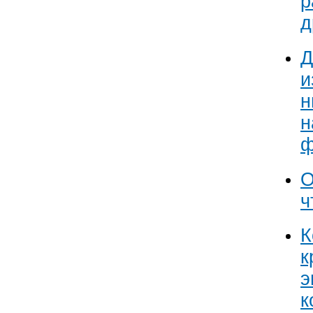
р
д
Д
и
н
н
ф
О
ч
К
к
э
к