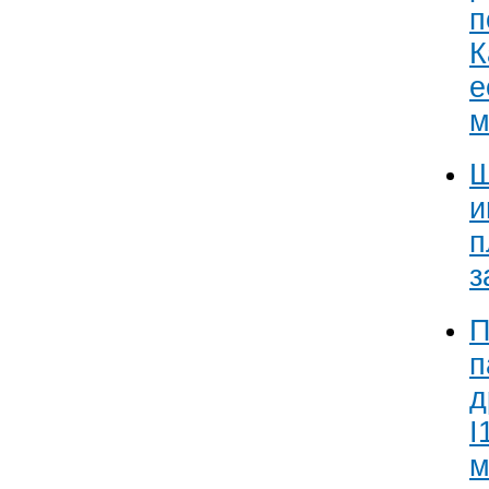
п
К
е
м
Ш
и
п
з
П
п
д
I
м