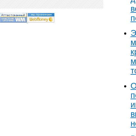
в
п
Э
м
к
м
т
О
п
и
в
н