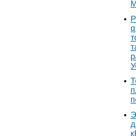
Р
q
т
т
р
У
Т
п
п
Э
д
к