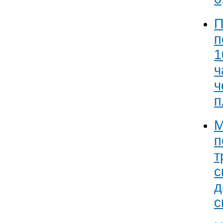
П
п
1
ч
ч
п
М
п
т
с
д
с