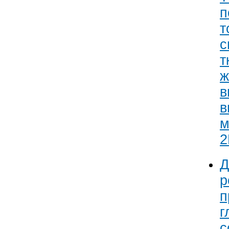
п
т
с
т
ж
в
в
м
2
Д
р
п
г
с