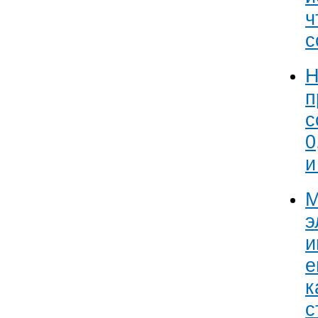
ч
с
Н
п
с
0
и
М
э
и
е
к
с