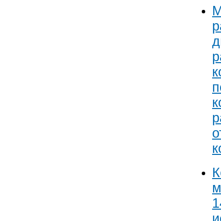
М
р
д
р
к
п
к
р
о
к
К
м
1
и