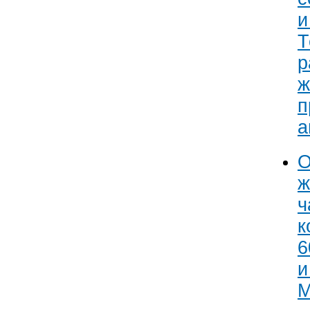
и
Т
р
ж
п
а
О
ж
ч
к
6
и
М