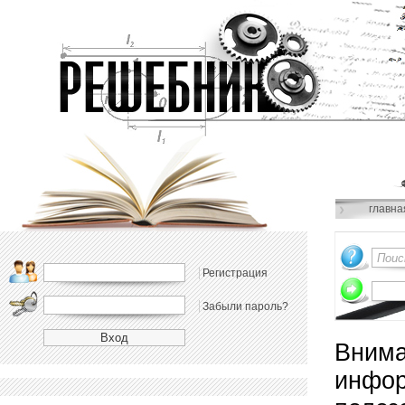
главна
Регистрация
Забыли пароль?
Внима
инфор