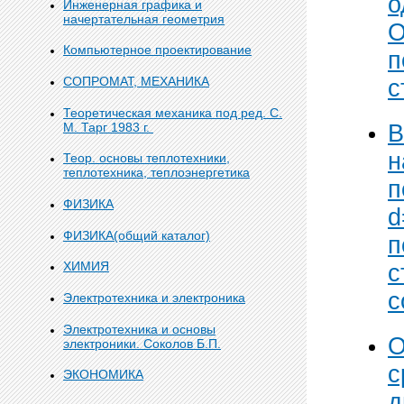
о
Инженерная графика и
начертательная геометрия
О
Компьютерное проектирование
п
СОПРОМАТ, МЕХАНИКА
с
Теоретическая механика под ред. С.
М. Тарг 1983 г.
В
н
Теор. основы теплотехники,
теплотехника, теплоэнергетика
п
ФИЗИКА
d
ФИЗИКА(общий каталог)
п
ХИМИЯ
с
с
Электротехника и электроника
Электротехника и основы
О
электроники. Соколов Б.П.
с
ЭКОНОМИКА
д