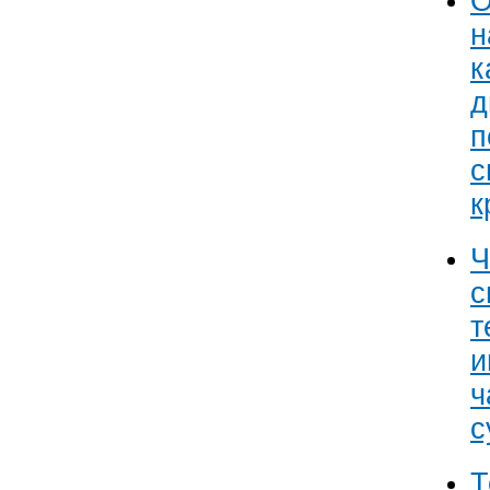
О
н
к
д
п
с
к
Ч
с
т
и
ч
с
Т