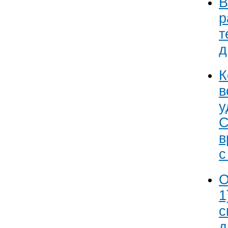
В
р
т
д
К
в
у
С
в
с
О
1
с
д