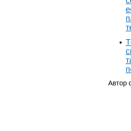
с
е
п
т
Т
с
т
п
Автор 