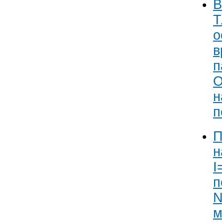
В
Т
о
в
п
О
н
п
П
н
I
п
N
м