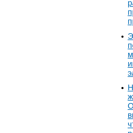
р
п
п
Э
п
м
и
э
Н
ж
О
в
ч