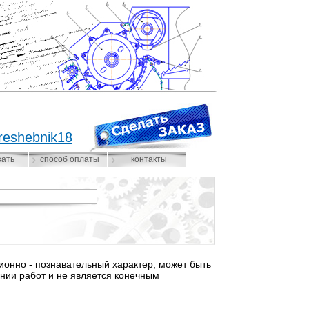
reshebnik18
зать
способ оплаты
контакты
нно - познавательный характер, может быть
нии работ и не является конечным