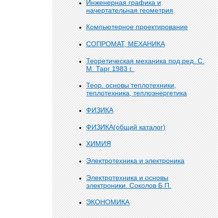
Инженерная графика и
начертательная геометрия
Компьютерное проектирование
СОПРОМАТ, МЕХАНИКА
Теоретическая механика под ред. С.
М. Тарг 1983 г.
Теор. основы теплотехники,
теплотехника, теплоэнергетика
ФИЗИКА
ФИЗИКА(общий каталог)
ХИМИЯ
Электротехника и электроника
Электротехника и основы
электроники. Соколов Б.П.
ЭКОНОМИКА