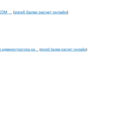
М ...
(
изгиб балки расчет онлайн
)
)
и администратора на ...
(
изгиб балки расчет онлайн
)