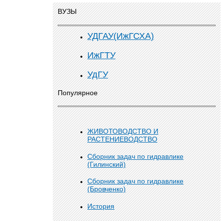
ВУЗЫ
УДГАУ(ИжГСХА)
ИжГТУ
УдГУ
Популярное
ЖИВОТОВОДСТВО И
РАСТЕНИЕВОДСТВО
Сборник задач по гидравлике
(Гилинский)
Сборник задач по гидравлике
(Бровченко)
История