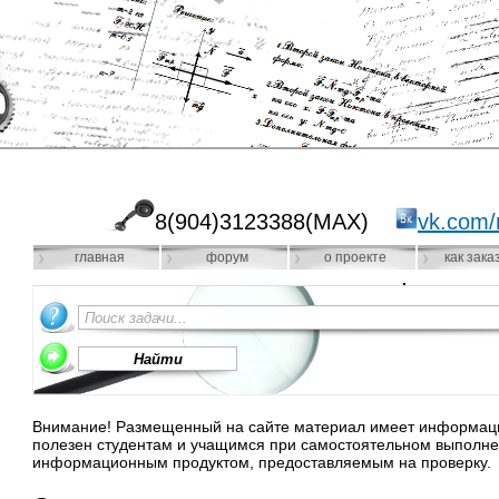
8(904)3123388(MAX)
vk.com/
главная
форум
о проекте
как зака
Внимание! Размещенный на сайте материал имеет информацио
полезен студентам и учащимся при самостоятельном выполне
информационным продуктом, предоставляемым на проверку.