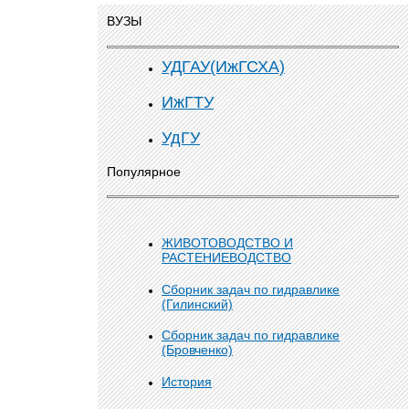
ВУЗЫ
УДГАУ(ИжГСХА)
ИжГТУ
УдГУ
Популярное
ЖИВОТОВОДСТВО И
РАСТЕНИЕВОДСТВО
Сборник задач по гидравлике
(Гилинский)
Сборник задач по гидравлике
(Бровченко)
История