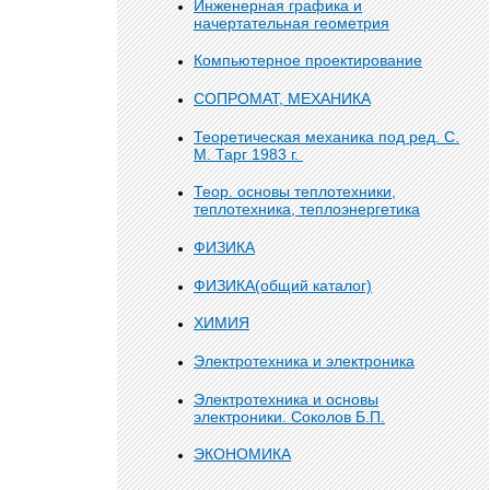
Инженерная графика и
начертательная геометрия
Компьютерное проектирование
СОПРОМАТ, МЕХАНИКА
Теоретическая механика под ред. С.
М. Тарг 1983 г.
Теор. основы теплотехники,
теплотехника, теплоэнергетика
ФИЗИКА
ФИЗИКА(общий каталог)
ХИМИЯ
Электротехника и электроника
Электротехника и основы
электроники. Соколов Б.П.
ЭКОНОМИКА