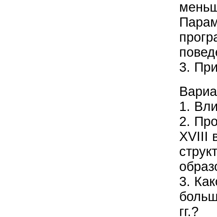
меньш
Парам
прогр
поведе
3. Пр
Вариа
1. Вл
2. Пр
XVIII 
струк
образ
3. Ка
больш
гг.?