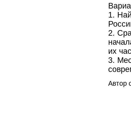
Вариа
1. На
Росси
2. Ср
начал
их ча
3. Ме
совре
Автор 