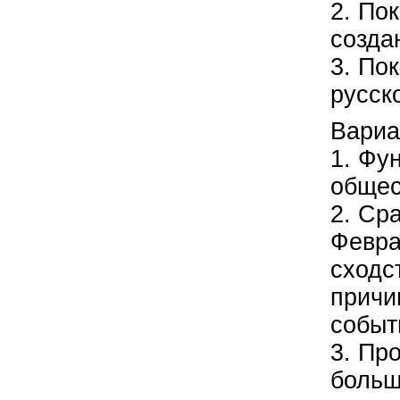
2. По
создан
3. По
русск
Вариа
1. Фу
общес
2. Ср
Февра
сходс
причи
событ
3. Пр
больш