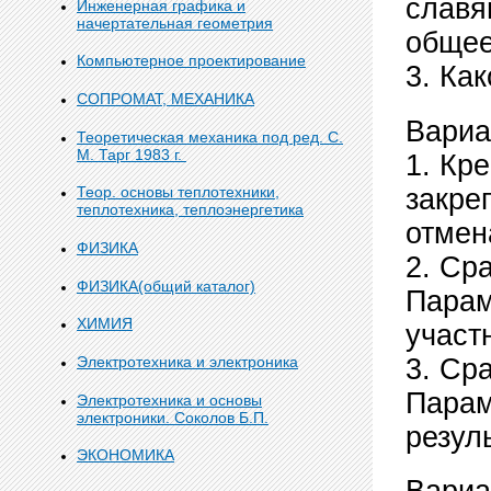
славя
Инженерная графика и
начертательная геометрия
общее
Компьютерное проектирование
3. Ка
СОПРОМАТ, МЕХАНИКА
Вариа
Теоретическая механика под ред. С.
М. Тарг 1983 г.
1. Кр
закре
Теор. основы теплотехники,
теплотехника, теплоэнергетика
отмен
ФИЗИКА
2. Ср
ФИЗИКА(общий каталог)
Парам
ХИМИЯ
участ
3. Ср
Электротехника и электроника
Парам
Электротехника и основы
электроники. Соколов Б.П.
резул
ЭКОНОМИКА