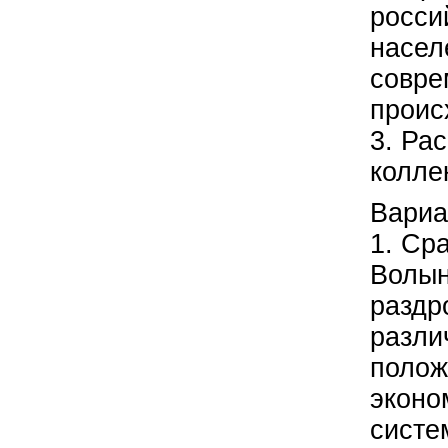
росси
насел
совре
проис
3. Ра
колле
Вариа
1. Ср
Волын
раздр
разли
полож
эконо
систе