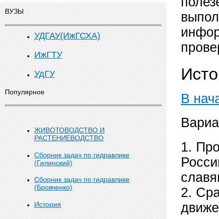
полез
ВУЗЫ
выпол
инфор
УДГАУ(ИжГСХА)
прове
ИжГТУ
Исто
УдГУ
Популярное
В нач
Вариа
ЖИВОТОВОДСТВО И
РАСТЕНИЕВОДСТВО
1. Пр
Сборник задач по гидравлике
Росси
(Гилинский)
славя
Сборник задач по гидравлике
(Бровченко)
2. Ср
История
движе