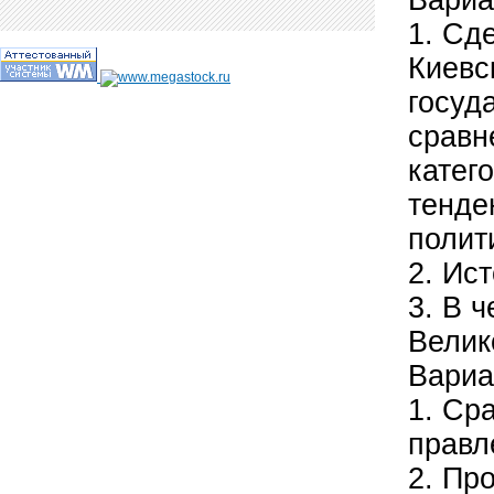
Вариа
1. Сд
Киевс
госуд
сравн
катег
тенде
полит
2. Ис
3. В 
Велик
Вариа
1. Ср
правл
2. Пр