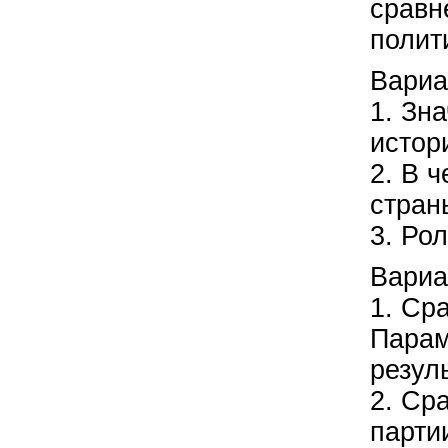
сравн
полит
Вариа
1. Зн
истор
2. В 
стран
3. Ро
Вариа
1. Ср
Парам
резул
2. Ср
парти