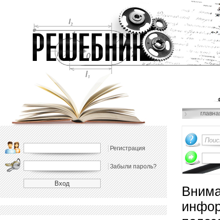
главна
Регистрация
Забыли пароль?
Внима
инфор