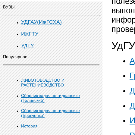
полез
ВУЗЫ
выпол
инфор
УДГАУ(ИжГСХА)
прове
ИжГТУ
УдГ
УдГУ
Популярное
А
Г
ЖИВОТОВОДСТВО И
РАСТЕНИЕВОДСТВО
Д
Сборник задач по гидравлике
(Гилинский)
Д
Сборник задач по гидравлике
(Бровченко)
И
История