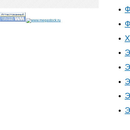
Ф
Ф
Х
Э
Э
Э
Э
Э