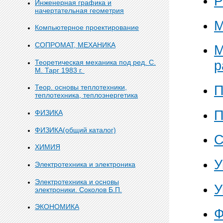
Р
Инженерная графика и
начертательная геометрия
М
Компьютерное проектирование
СОПРОМАТ, МЕХАНИКА
М
Теоретическая механика под ред. С.
р
М. Тарг 1983 г.
П
Теор. основы теплотехники,
теплотехника, теплоэнергетика
П
ФИЗИКА
ФИЗИКА(общий каталог)
С
ХИМИЯ
У
Электротехника и электроника
Электротехника и основы
У
электроники. Соколов Б.П.
ЭКОНОМИКА
Ф