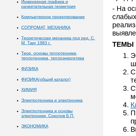
Инженерная графика и
начертательная геометрия
- На о
слабых
Компьютерное проектирование
реализ
СОПРОМАТ, МЕХАНИКА
выявле
Теоретическая механика под ред. С.
М. Тарг 1983 г.
ТЕМЫ
Теор. основы теплотехники,
Э
теплотехника, теплоэнергетика
ш
ФИЗИКА
С
т
ФИЗИКА(общий каталог)
С
ХИМИЯ
м
Электротехника и электроника
К
Электротехника и основы
П
электроники. Соколов Б.П.
п
ЭКОНОМИКА
В