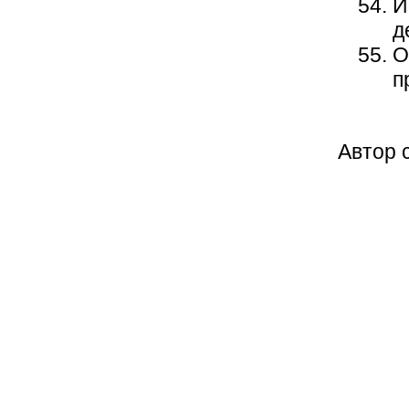
И
д
О
п
Автор 