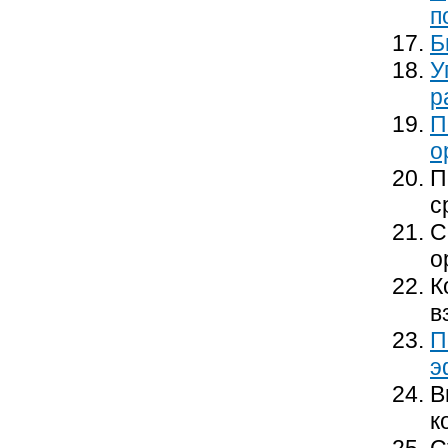
п
Б
У
р
П
о
П
с
С
о
К
в
П
э
В
к
С