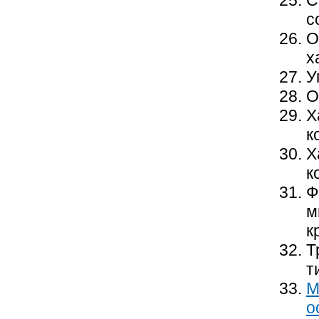
с
О
х
У
О
Х
к
Х
к
Ф
м
к
Т
т
М
о