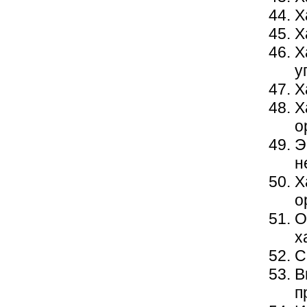
Х
Х
Х
у
Х
Х
о
Э
н
Х
о
О
х
С
В
п