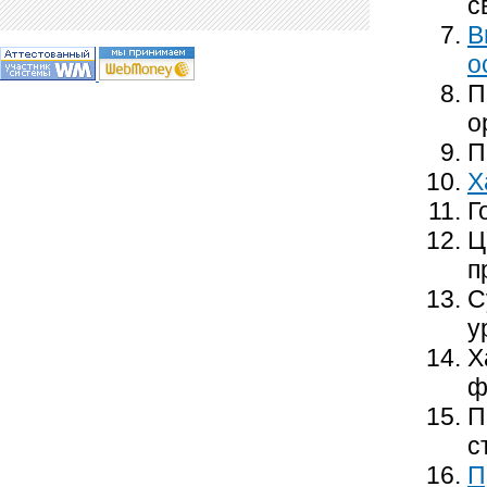
с
В
о
П
о
П
Х
Г
Ц
п
С
у
Х
ф
П
с
П