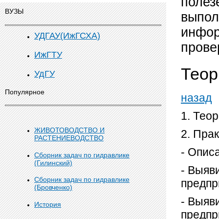
полез
ВУЗЫ
выпол
инфор
УДГАУ(ИжГСХА)
прове
ИжГТУ
Теор
УдГУ
Популярное
назад
1. Тео
ЖИВОТОВОДСТВО И
2. Пра
РАСТЕНИЕВОДСТВО
- Опис
Сборник задач по гидравлике
(Гилинский)
- Выяв
Сборник задач по гидравлике
предпр
(Бровченко)
- Выяв
История
предпр