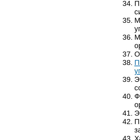
П
с
М
у
М
о
О
П
у
Э
с
Ф
о
Э
П
з
Х