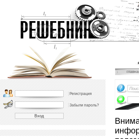
главна
Регистрация
Забыли пароль?
Внима
инфор