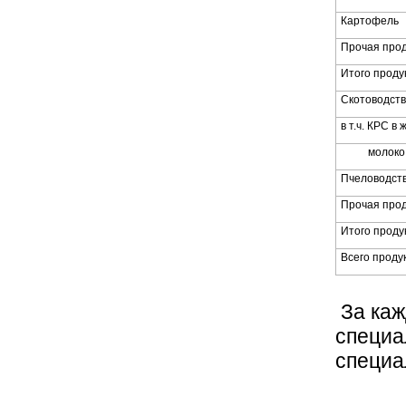
Картофель
Прочая прод
Итого проду
Скотоводств
в т.ч. КРС в ж
молоко
Пчеловодст
Прочая прод
Итого проду
Всего проду
За каж
специа
специа