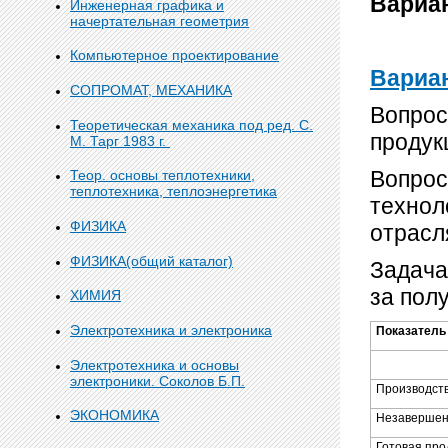
Вариа
Инженерная графика и
начертательная геометрия
Компьютерное проектирование
Вариан
СОПРОМАТ, МЕХАНИКА
Вопрос
Теоретическая механика под ред. С.
продук
М. Тарг 1983 г.
Вопрос
Теор. основы теплотехники,
теплотехника, теплоэнергетика
технол
ФИЗИКА
отрасл
ФИЗИКА(общий каталог)
Задача
за пол
ХИМИЯ
Электротехника и электроника
Показатель
Электротехника и основы
электроники. Соколов Б.П.
Производст
ЭКОНОМИКА
Незавершен
Готовая про