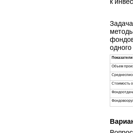
к инве
Задача
методы
фондов
одного
Показатели
Объем прои
Среднесписо
Стоимость 
Фондоотдач
Фондовоору
Вариан
Вопрос