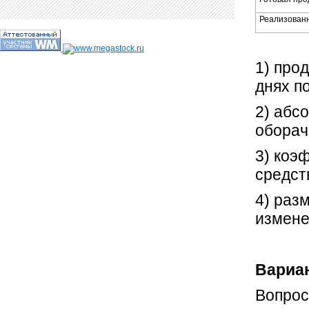
Реализован
Опр
1) про
днях п
2) абс
оборач
3) коэ
средст
4) раз
измене
Вариан
Вопрос