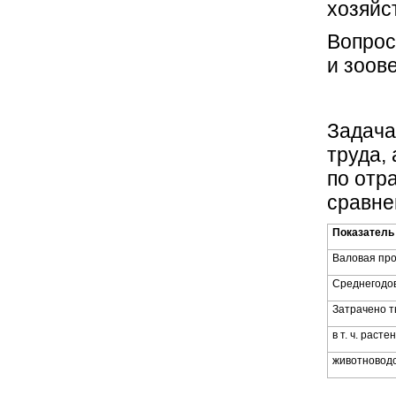
хозяйс
Вопрос
и зоов
Задача
труда,
по отр
сравне
Показатель
Валовая про
Среднегодов
Затрачено ты
в т. ч. раст
животновод