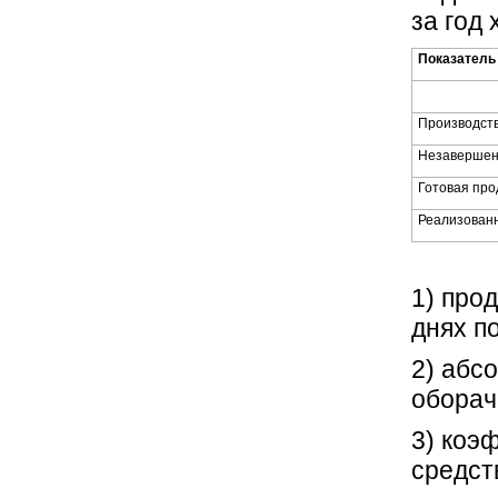
за год
Показатель
Производст
Незавершен
Готовая про
Реализован
Опр
1) про
днях п
2) абс
оборач
3) коэ
средст