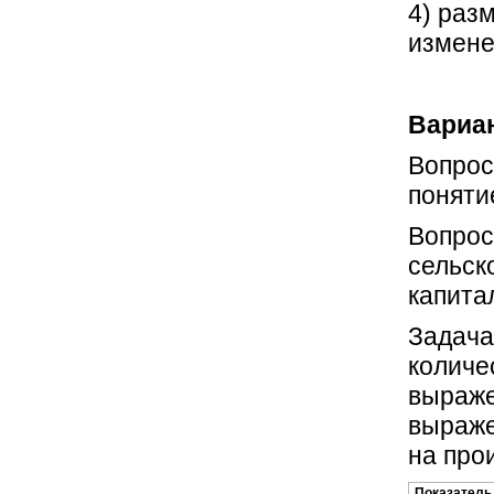
4) раз
измене
Вариан
Вопрос
поняти
Вопрос
сельск
капита
Задача
количе
выраже
выраже
на про
Показатель