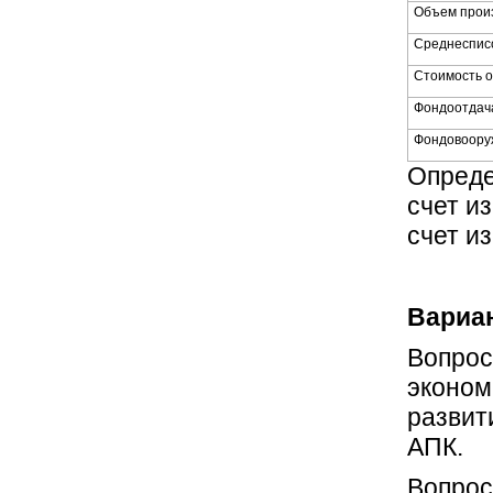
Объем прои
Среднесписо
Стоимость 
Фондоотдач
Фондовоору
Опреде
счет и
счет и
Вариан
Вопрос
эконом
развит
АПК.
Вопрос