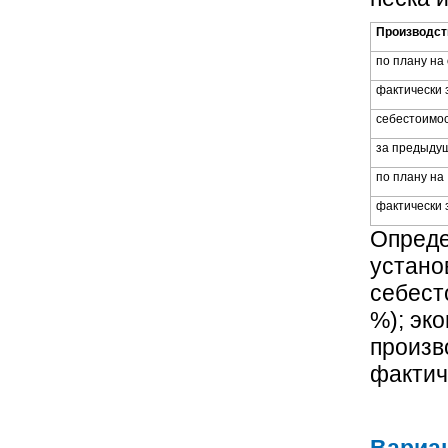
Производст
по плану на
фактически 
себестоимо
за предыдущ
по плану на
фактически 
Опреде
устано
себест
%); эк
произв
фактич
Вариан