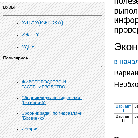
полез
ВУЗЫ
выпол
инфор
УДГАУ(ИжГСХА)
прове
ИжГТУ
Экон
УдГУ
Популярное
в нача
Вариан
ЖИВОТОВОДСТВО И
Необхо
РАСТЕНИЕВОДСТВО
Сборник задач по гидравлике
(Гилинский)
Вариант
В
1
Сборник задач по гидравлике
Вариант
В
(Бровченко)
11
История