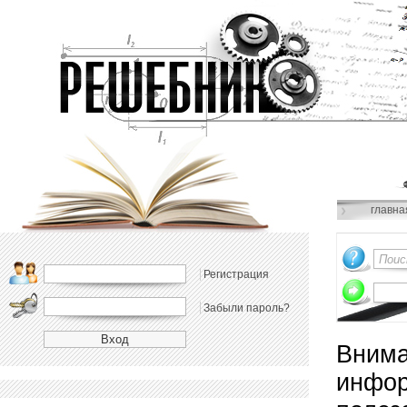
главна
Регистрация
Забыли пароль?
Внима
инфор