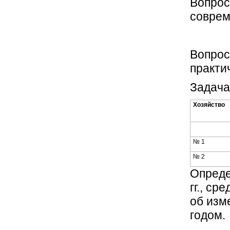
Вопрос
соврем
Вопрос
практи
Задача
Хозяйство
№ 1
№ 2
Опреде
гг., с
об изм
годом.