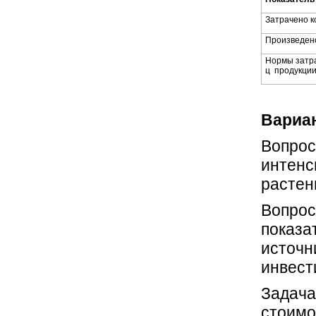
Затрачено к
Произведен
Нормы затра
ц продукции
Вариан
Вопрос
интенс
растен
Вопро
показа
источн
инвест
Задача
стоимо