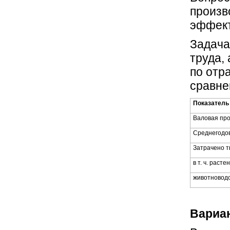
произв
эффект
Задача
труда,
по отр
сравне
Показатель
Валовая про
Среднегодов
Затрачено ты
в т. ч. раст
животновод
Вариан