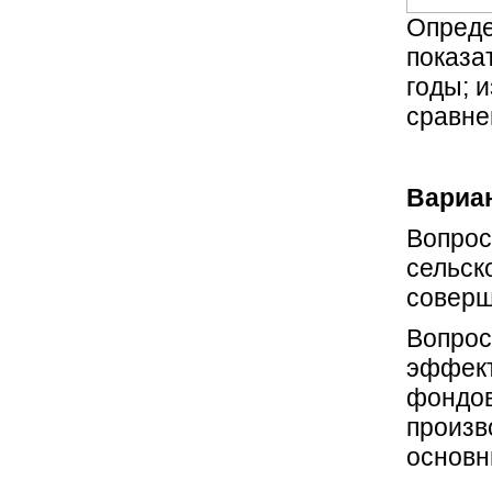
Опреде
показа
годы; 
сравне
Вариан
Вопрос
сельск
соверш
Вопрос
эффект
фондов
произв
основн