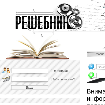
главна
Регистрация
Забыли пароль?
Внима
инфор