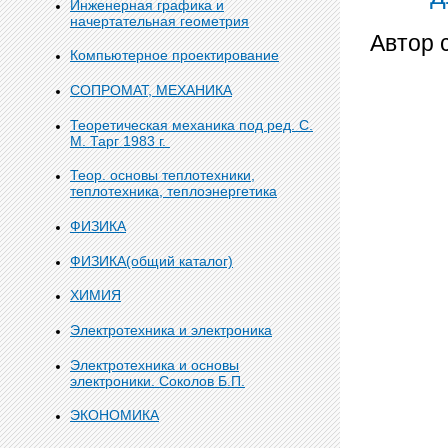
Инженерная графика и
начертательная геометрия
Автор 
Компьютерное проектирование
СОПРОМАТ, МЕХАНИКА
Теоретическая механика под ред. С.
М. Тарг 1983 г.
Теор. основы теплотехники,
теплотехника, теплоэнергетика
ФИЗИКА
ФИЗИКА(общий каталог)
ХИМИЯ
Электротехника и электроника
Электротехника и основы
электроники. Соколов Б.П.
ЭКОНОМИКА