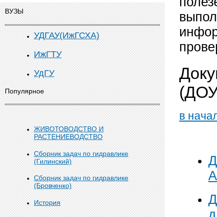
полез
ВУЗЫ
выпол
инфор
УДГАУ(ИжГСХА)
прове
ИжГТУ
Доку
УдГУ
(ДОУ
Популярное
в нача
ЖИВОТОВОДСТВО И
РАСТЕНИЕВОДСТВО
Сборник задач по гидравлике
Д
(Гилинский)
А
Сборник задач по гидравлике
(Бровченко)
Д
История
д