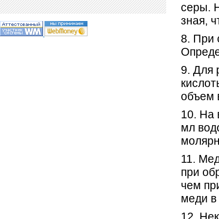
серы. 
зная, 
8. При 
Опреде
9. Для
кислот
объем 
10. На
мл вод
молярн
11. Ме
при об
чем пр
меди в
12. Не