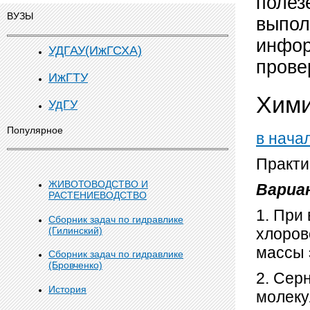
полез
ВУЗЫ
выпол
инфор
УДГАУ(ИжГСХА)
прове
ИжГТУ
Хим
УдГУ
Популярное
в нача
Практи
ЖИВОТОВОДСТВО И
Вариа
РАСТЕНИЕВОДСТВО
1. При
Сборник задач по гидравлике
(Гилинский)
хлоров
массы 
Сборник задач по гидравлике
(Бровченко)
2. Сер
История
молеку