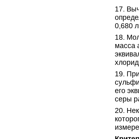
17. Вы
опреде
0,680 
18. Мо
масса 
эквива
хлорид
19. Пр
сульфи
его эк
серы р
20. Не
которо
измере
Критер