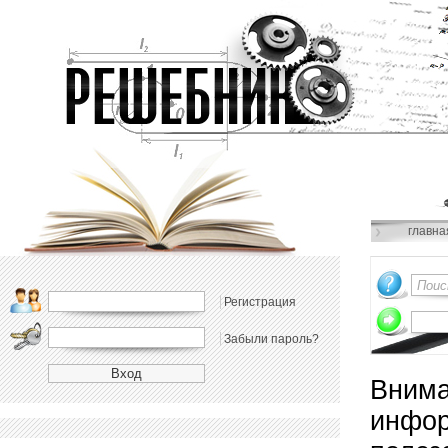
главна
Регистрация
Забыли пароль?
Внима
инфор