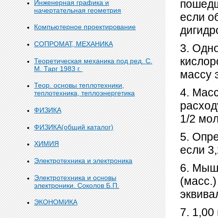
пошедш
Инженерная графика и
начертательная геометрия
если о
Компьютерное проектирование
дигид
СОПРОМАТ, МЕХАНИКА
3. Одн
кислор
Теоретическая механика под ред. С.
М. Тарг 1983 г.
массу 
Теор. основы теплотехники,
4. Мас
теплотехника, теплоэнергетика
расход
ФИЗИКА
1/2 мо
ФИЗИКА(общий каталог)
5. Опр
ХИМИЯ
если 3,
Электротехника и электроника
6. Мыш
Электротехника и основы
(масс.
электроники. Соколов Б.П.
эквива
ЭКОНОМИКА
7. 1,00