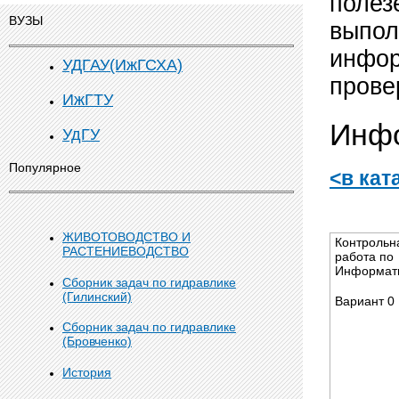
полез
ВУЗЫ
выпол
инфор
УДГАУ(ИжГСХА)
прове
ИжГТУ
Инфо
УдГУ
Популярное
<в кат
ЖИВОТОВОДСТВО И
Контрольн
РАСТЕНИЕВОДСТВО
работа по
Информат
Сборник задач по гидравлике
(Гилинский)
Вариант 0
Сборник задач по гидравлике
(Бровченко)
История