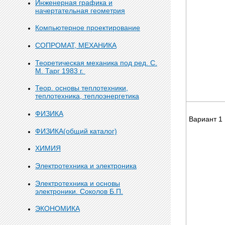
Инженерная графика и
начертательная геометрия
Компьютерное проектирование
СОПРОМАТ, МЕХАНИКА
Теоретическая механика под ред. С.
М. Тарг 1983 г.
Теор. основы теплотехники,
теплотехника, теплоэнергетика
ФИЗИКА
Вариант 1
ФИЗИКА(общий каталог)
ХИМИЯ
Электротехника и электроника
Электротехника и основы
электроники. Соколов Б.П.
ЭКОНОМИКА