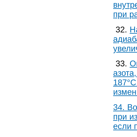
внутр
при р
32.
Н
адиаб
увели
33.
О
азота
187°С
измен
34. В
при и
если 