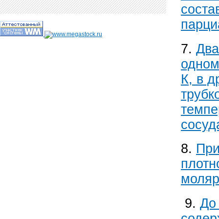
соста
парци
7.
Два
одном
К, в 
трубк
темпе
сосуд
8.
При
плотн
моляр
9.
До
содер