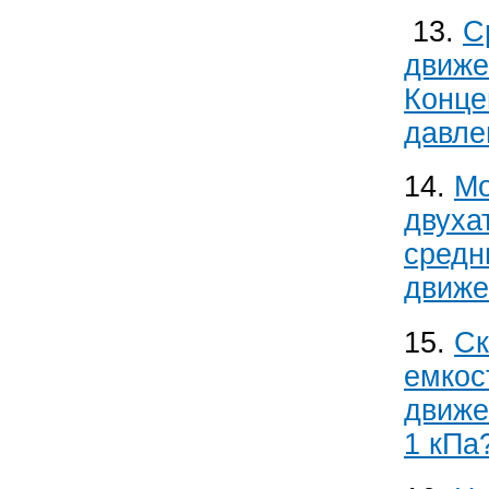
13.
С
движе
Конце
давле
14.
Мо
двуха
средн
движе
15.
Ск
емкос
движе
1 кПа