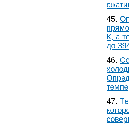
сжати
45.
Оп
прямо
К, а 
до 394
46.
Со
холод
Опред
темпе
47.
Те
котор
совер