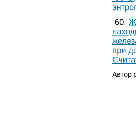
энтро
60.
Ж
наход
желез
при д
Счита
Автор 