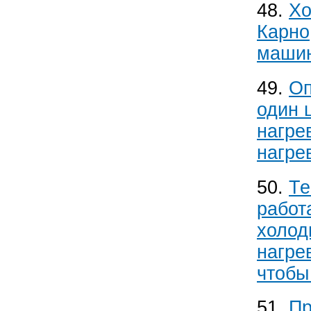
48.
Хо
Карно
машин
49.
Оп
один 
нагре
нагре
50.
Те
работ
холод
нагре
чтобы
51.
Пр