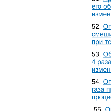
его о
измен
52.
Оп
смеши
при т
53.
Об
4 раза
измен
54.
Оп
газа 
проце
55.
О