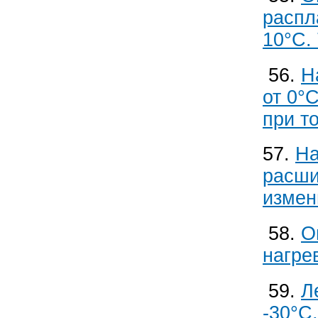
распл
10°С.
56.
Н
от 0°
при т
57.
На
расши
измен
58.
О
нагрев
59.
Л
-30°С