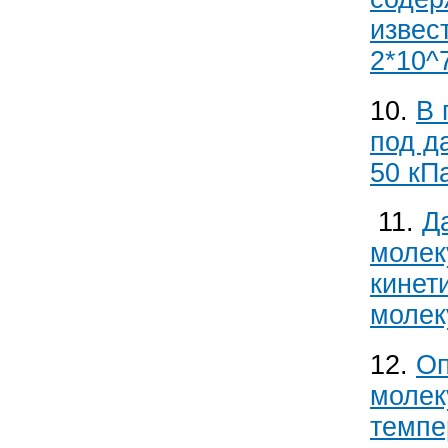
извес
2*10^
10.
В 
под д
50 кП
11.
Д
молек
кинет
молек
12.
Оп
молек
темпе