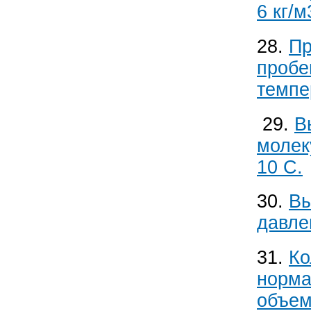
6 кг/м
28.
Пр
пробе
темпе
29.
В
молек
10 С.
30.
Вы
давле
31.
Ко
норма
объем