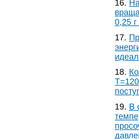
16.
На
враща
0,25 
17.
Пр
энерг
идеал
18.
Ко
T=120
посту
19.
В 
темпе
просо
давле