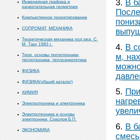
3.
В б
Инженерная графика и
начертательная геометрия
После
Компьютерное проектирование
пониз
СОПРОМАТ, МЕХАНИКА
выпущ
Теоретическая механика под ред. С.
М. Тарг 1983 г.
4.
В с
м, на
Теор. основы теплотехники,
теплотехника, теплоэнергетика
можно
ФИЗИКА
давле
ФИЗИКА(общий каталог)
5.
При
ХИМИЯ
нагре
Электротехника и электроника
увели
Электротехника и основы
электроники. Соколов Б.П.
6.
В б
ЭКОНОМИКА
смесь