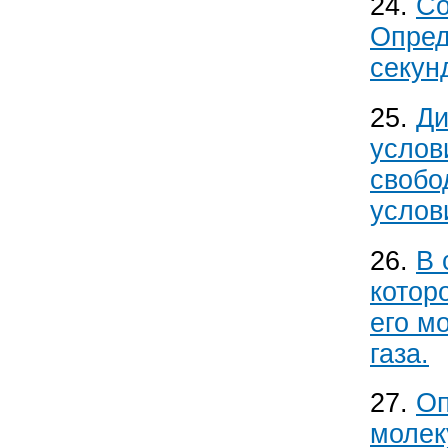
24.
Со
Опред
секун
25.
Ди
услов
свобо
услов
26.
В 
котор
его м
газа.
27.
Оп
молек