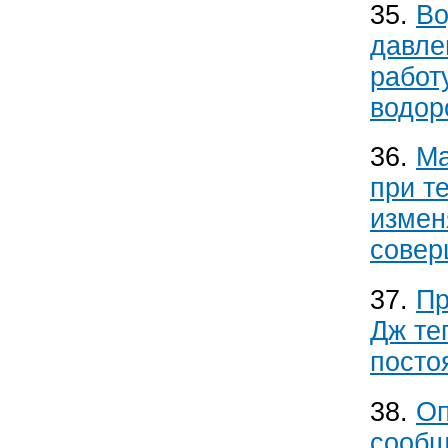
35.
Во
давле
работ
водор
36.
Ма
при т
измен
совер
37.
Пр
Дж те
посто
38.
Оп
сообщ