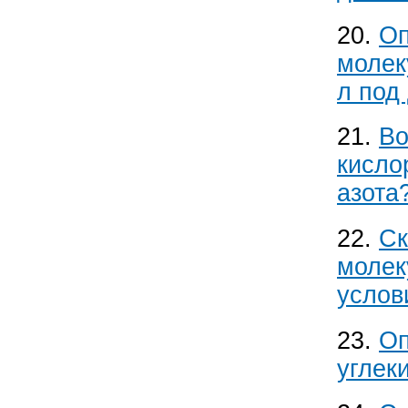
20.
Оп
молек
л под
21.
Во
кисло
азота
22.
Ск
молек
услов
23.
Оп
углек