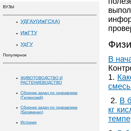
полез
ВУЗЫ
выпол
инфор
УДГАУ(ИжГСХА)
прове
ИжГТУ
Физи
УдГУ
Популярное
В нач
Контр
1.
Как
ЖИВОТОВОДСТВО И
РАСТЕНИЕВОДСТВО
смесь 
Сборник задач по гидравлике
(Гилинский)
2.
В 
Сборник задач по гидравлике
кг ки
(Бровченко)
темпе
История