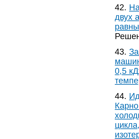
42.
На
двух 
равны
Решен
43.
За
машин
0,5 к
темпе
44.
Ид
Карно
холод
цикла
изоте