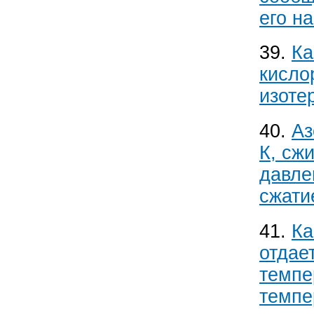
его на
39.
Ка
кисло
изоте
40.
Аз
К, сж
давле
сжатие
41.
Ка
отдае
темпе
темпе