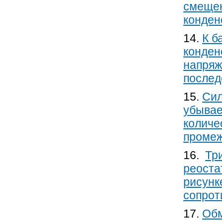
смещен
конден
14.
К б
конден
напряж
послед
15.
Сил
убывает
количе
промеж
16.
Три
реоста
рисунк
сопрот
17.
Обм