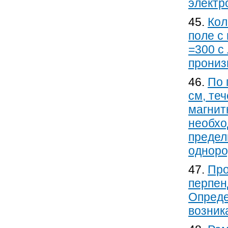
электр
45.
Кол
поле с
=300 c
прониз
46.
По 
см, те
магнит
необхо
предел
одноро
47.
Про
перпен
Опреде
возник