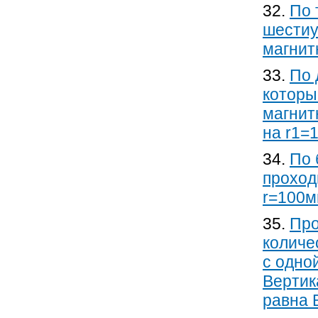
32.
По 
шестиу
магнит
33.
По 
которым
магнит
на r1=1
34.
По 
проход
r=100м
35.
Про
количе
с одно
Вертик
равна 