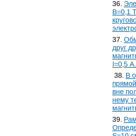
36.
Эле
В=0,1 
кругов
электр
37.
Обм
друг д
магнит
I=0,5 А.
38.
В 
прямой
вне по
нему т
магнитн
39.
Рам
Опреде
S=10 с