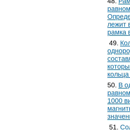
48.
Рам
равном
Опреде
лежит 
рамка 
49.
Ко
одноро
состав
которы
кольца
50.
В о
равном
1000 в
магнит
значен
51.
Со