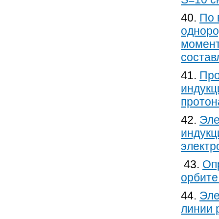
40.
По 
одноро
момент
составл
41.
Про
индукц
протон
42.
Эле
индукц
электро
43.
Оп
орбите
44.
Эле
линии 