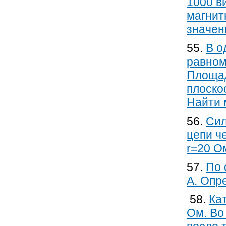
1000 в
магнит
значен
55.
В о
равном
Площад
плоско
Найти 
56.
Сил
цепи ч
r=20 О
57.
По 
А. Опр
58.
Ка
Ом. Во