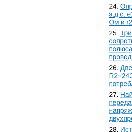
24.
Опр
э.д.с. 
Ом и r
25.
Три
сопрот
полюса
провод
26.
Две
R2=240
потреб
27.
Най
переда
напряж
двухпр
28.
Ист