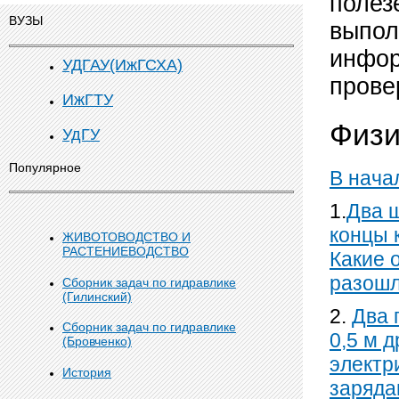
полез
ВУЗЫ
выпол
инфор
УДГАУ(ИжГСХА)
прове
ИжГТУ
Физи
УдГУ
Популярное
В нача
1.
Два 
концы 
ЖИВОТОВОДСТВО И
РАСТЕНИЕВОДСТВО
Какие 
разошл
Сборник задач по гидравлике
(Гилинский)
2.
Два 
Сборник задач по гидравлике
0,5 м 
(Бровченко)
электр
История
заряда