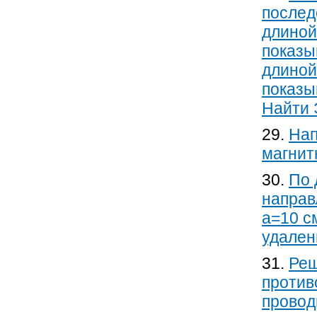
послед
длиной
показы
длиной
показы
Найти 
29.
Нап
магнит
30.
По 
направ
а=10 с
удален
31.
Реш
против
проводн