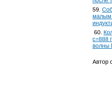
после 
59.
Соб
малым 
индукт
60.
Ко
c=888 
волны 
Автор 