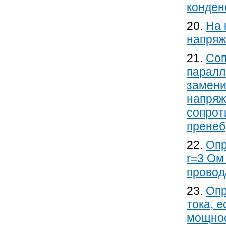
конден
20.
На 
напряж
21.
Соп
паралл
замени
напряж
сопрот
пренеб
22.
Опр
r=3 Ом
провод
23.
Опр
тока, 
мощнос