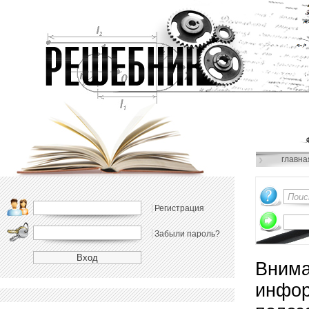
главна
Регистрация
Забыли пароль?
Внима
инфор