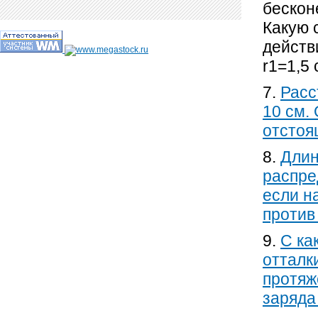
бескон
Какую 
действ
r1=1,5 
7.
Расс
10 см.
отстоя
8.
Длин
распре
если н
против
9.
С ка
отталк
протяж
заряда