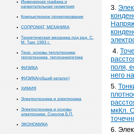
Инженерная графика и
3.
Элек
начертательная геометрия
конден
Компьютерное проектирование
Напряж
СОПРОМАТ, МЕХАНИКА
конден
Теоретическая механика под ред. С.
электр
М. Тарг 1983 г.
4.
Точ
Теор. основы теплотехники,
теплотехника, теплоэнергетика
рассто
поля, е
ФИЗИКА
него на
ФИЗИКА(общий каталог)
5.
Тонк
ХИМИЯ
плотно
Электротехника и электроника
рассто
мкКл. 
Электротехника и основы
электроники. Соколов Б.П.
точечн
ЭКОНОМИКА
6. Эле