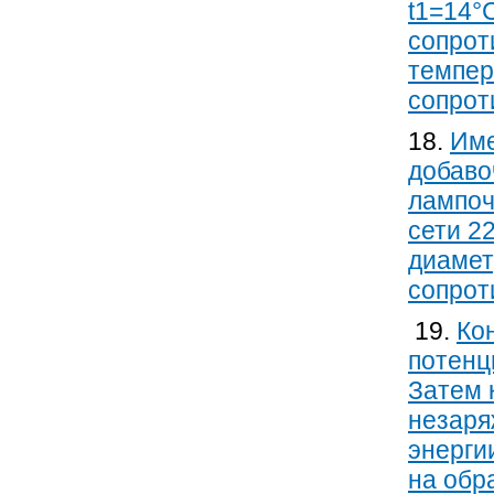
t1=14°
сопрот
темпер
сопрот
18.
Име
добаво
лампоч
сети 2
диамет
сопрот
19.
Ко
потенц
Затем 
незаря
энерги
на обр