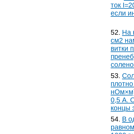
ток I=
если и
52.
На 
см2 на
витки 
пренеб
солено
53.
Сол
плотно
нОм×м)
0,5 А.
концы 
54.
В о
равном