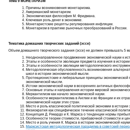
Тема 9 МОНЕТАРИЗМ
Причины возникновения монетаризма.
Американский монетаризм.
Экономическая философия М. Фридмана.
Ключевая роль денег в экономике.
Монетаристские рецепты регулирования инфляции.
Монетаризм в практике рыночных преобразований в России.
Тематика домашних творческих заданий (эссе)
Объем домашнего творческого задания (эссе) не должен превышать 5 
Неоднонаправленное продвижение экономической науки к ист
Этапы и особенности эволюции предмета изучения в истории
Этапы и особенности эволюции методологического инструмен
Методологическая обусловленность возникновения альтернат
школ в истории экономической мысли.
Протекционистские и либеральные принципы экономической п
экономической мысли.
Истоки экономической науки в воззрениях античных философо
Основные этапы и направления истории мировой экономичес
Меркантилизм как начало экономической науки.
Особенности меркантилизма в Англии и во Франции и их отра
экономической науки этих стран.
Место и роль классической политической экономии в истории 
Физиократия как специфическое течение классической полити
Концепция Д. Рикардо и К. Маркса о тенденции нормы прибыл
Особенности теории стоимости, прибавочной стоимости и цен
Место и роль учения К. Маркса в истории экономической науки
Марксистская методологическая парадигма в советский пери