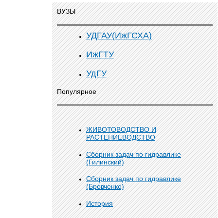
ВУЗЫ
УДГАУ(ИжГСХА)
ИжГТУ
УдГУ
Популярное
ЖИВОТОВОДСТВО И
РАСТЕНИЕВОДСТВО
Сборник задач по гидравлике
(Гилинский)
Сборник задач по гидравлике
(Бровченко)
История