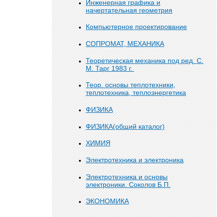
Инженерная графика и
начертательная геометрия
Компьютерное проектирование
СОПРОМАТ, МЕХАНИКА
Теоретическая механика под ред. С.
М. Тарг 1983 г.
Теор. основы теплотехники,
теплотехника, теплоэнергетика
ФИЗИКА
ФИЗИКА(общий каталог)
ХИМИЯ
Электротехника и электроника
Электротехника и основы
электроники. Соколов Б.П.
ЭКОНОМИКА