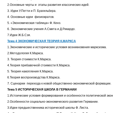
2.Основные черты и этапы развития классических идей.
3. Идеи У.Петти и П. Буагильбера.
4. Основные идеи физиократов.
5. «Экономическая таблица» Ф. Кенэ.
6. Экономические учения А.Смита и Д.Рикардо.
7.Идеи Ж.Б.Сэя.
Тема 4 ЭКОНОМИЧЕСКАЯ ТЕОРИЯ К.МАРКСА
1.Экономические и исторические условия возникновения марксизма.
2.Методология К.Маркса.
3. Теория стоимости К.Маркса.
4.Теория прибавочной стоимости К.Маркса.
5. Теория накопления К.Маркса.
6.Теория воспроизводства К.Маркса.
7. Сценарии перехода к новой общественно-экономической формации.
Тема 5 ИСТОРИЧЕСКАЯ ШКОЛА В ГЕРМАНИИ
1.Истоические условия формирования и особенности политической экон
2.Особенности социально-экономического развития Германии.
3.Идеи предшественника исторической школы Ф. Листа.