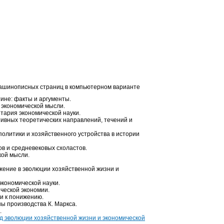
машинописных страниц в компьютерном варианте
ине: факты и аргументы.
 экономической мысли.
тария экономической науки.
ивных теоретических направлений, течений и
олитики и хозяйственного устройства в истории
в и средневековых схоластов.
кой мысли.
жение в эволюции хозяйственной жизни и
экономической науки.
ческой экономии.
и к понижению.
ы производства К. Маркса.
.
од эволюции хозяйственной жизни и экономической