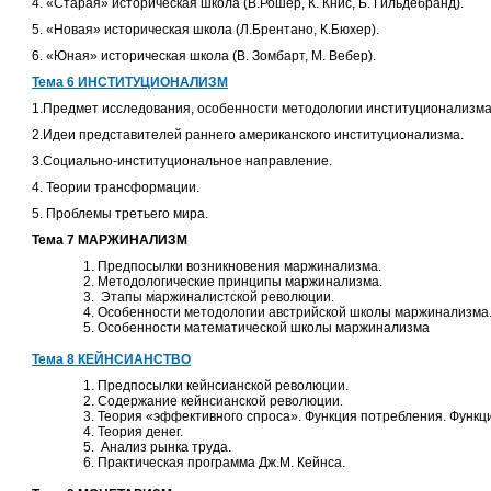
4. «Старая» историческая школа (В.Рошер, К. Книс, Б. Гильдебранд).
5. «Новая» историческая школа (Л.Брентано, К.Бюхер).
6. «Юная» историческая школа (В. Зомбарт, М. Вебер).
Тема 6 ИНСТИТУЦИОНАЛИЗМ
1.Предмет исследования, особенности методологии институционализма
2.Идеи представителей раннего американского институционализма.
3.Социально-институциональное направление.
4. Теории трансформации.
5. Проблемы третьего мира.
Тема 7 МАРЖИНАЛИЗМ
Предпосылки возникновения маржинализма.
Методологические принципы маржинализма.
Этапы маржиналистской революции.
Особенности методологии австрийской школы маржинализма
Особенности математической школы маржинализма
Тема 8 КЕЙНСИАНСТВО
Предпосылки кейнсианской революции.
Содержание кейнсианской революции.
Теория «эффективного спроса». Функция потребления. Функц
Теория денег.
Анализ рынка труда.
Практическая программа Дж.М. Кейнса.