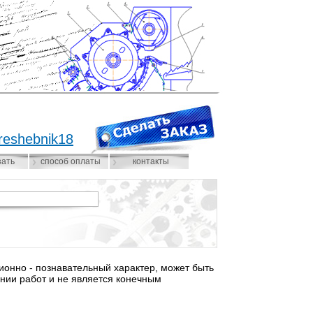
reshebnik18
зать
способ оплаты
контакты
нно - познавательный характер, может быть
нии работ и не является конечным