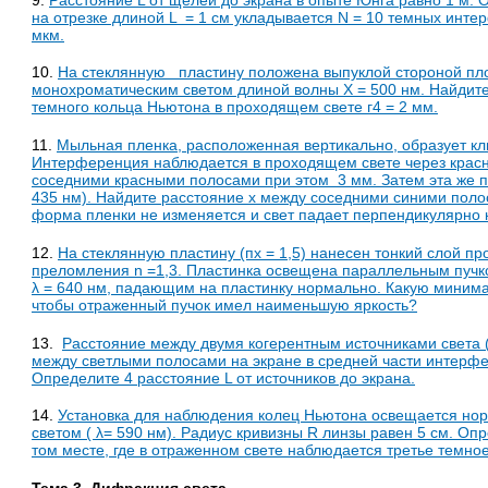
на отрезке длиной L = 1 см укладывается N = 10 темных инте
мкм.
10.
На стеклянную пластину положена выпуклой стороной пло
монохроматическим светом длиной волны X = 500 нм. Найдите 
темного кольца Ньютона в проходящем свете г4 = 2 мм.
11.
Мыльная пленка, расположенная вертикально, образует кли
Интерференция наблюдается в проходящем свете через красно
соседними красными полосами при этом 3 мм. Затем эта же п
435 нм). Найдите расстояние х между соседними синими поло
форма пленки не изменяется и свет падает перпендикулярно к
12.
На стеклянную пластину (п
х
= 1,5) нанесен тонкий слой пр
преломления n =1,3. Пластинка освещена параллельным пучк
λ = 640 нм, падающим на пластинку нормально. Какую миним
чтобы отраженный пучок имел наименьшую яркость?
13.
Расстояние между двумя когерентным источниками света ( 
между светлыми полосами на экране в средней части интерфе
Определите 4 расстояние L от источников до экрана.
14.
Установка для наблюдения колец Ньютона освещается н
светом ( λ= 590 нм). Радиус кривизны R линзы равен 5 см. О
том месте, где в отраженном свете наблюдается третье темное
Тема 3. Дифракция света