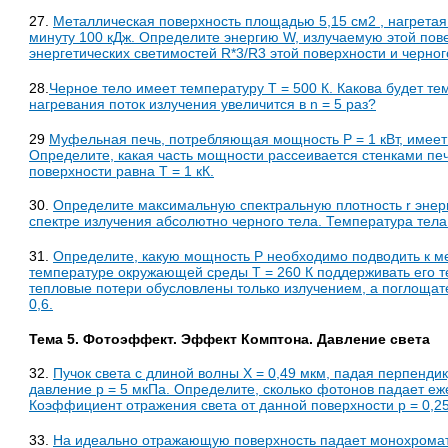
27.
Металлическая поверхность площадью 5,15 см2 , нагретая 
минуту 100 кДж. Определите энергию W, излучаемую этой пов
энергетических светимостей R*3/R3 этой поверхности и черног
28.
Черное тело имеет температуру Т = 500 К. Какова будет тем
нагревания поток излучения увеличится в n = 5 раз?
29
Муфельная печь, потребляющая мощность Р = 1 кВт, имеет
Определите, какая часть мощности рассеивается стенками печ
поверхности равна Т = 1 кК.
30.
Определите максимальную спектральную плотность r энерг
спектре излучения абсолютно черного тела. Температура тела 
31.
Определите, какую мощность Р необходимо подводить к ме
температуре окружающей среды T = 260 К поддерживать его те
тепловые потери обусловлены только излучением, а поглощат
0,6.
Тема 5. Фотоэффект. Эффект Комптона. Давление света
32.
Пучок света с длиной волны X = 0,49 мкм, падая перпенди
давление р = 5 мкПа. Определите, сколько фотонов падает еже
Коэффициент отражения света от данной поверхности р = 0,25
33.
На идеально отражающую поверхность падает монохромати