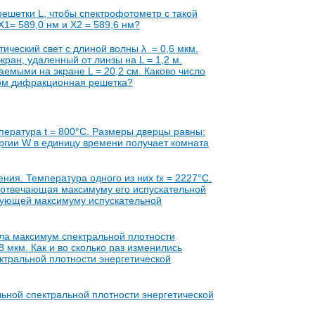
шетки L, чтобы спектрофотометр с такой
X1= 589,0 нм и Х2 = 589,6 нм?
ческий свет с длиной волны λ = 0,6 мкм.
ран, удаленный от линзы на L = 1,2 м.
емыми на экране L = 20,2 см. Каково число
том дифракционная решетка?
пература t = 800°С. Размеры дверцы равны:
ергии W в единицу времени получает комната
ния. Температура одного из них tx = 2227°С.
, отвечающая максимуму его испускательной
твующей максимуму испускательной
ла максимум спектральной плотности
8 мкм. Как и во сколько раз изменились
ктральной плотности энергетической
льной спектральной плотности энергетической