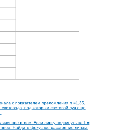
риала с показателем преломления п =1,35,
 световода, под которым световой луч еще
.
иченное втрое. Если линзу подвинуть на L =
шенное. Найдите фокусное расстояние линзы.