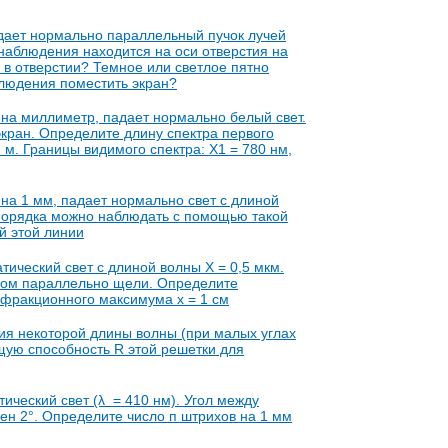
дает нормально параллельный пучок лучей
 наблюдения находится на оси отверстия на
я в отверстии? Темное или светлое пятно
блюдения поместить экран?
на миллиметр, падает нормально белый свет.
кран. Определите длину спектра первого
2 м. Границы видимого спектра: Х1 = 780 нм,
на 1 мм, падает нормально свет с длиной
 порядка можно наблюдать с помощью такой
й этой линии
ический свет с длиной волны X = 0,5 мкм.
ном параллельно щели. Определите
ифракционного максимума х = 1 см
ия некоторой длины волны (при малых углах
щую способность R этой решетки для
ческий свет (λ = 410 нм). Угол между
ен 2°. Определите число п штрихов на 1 мм