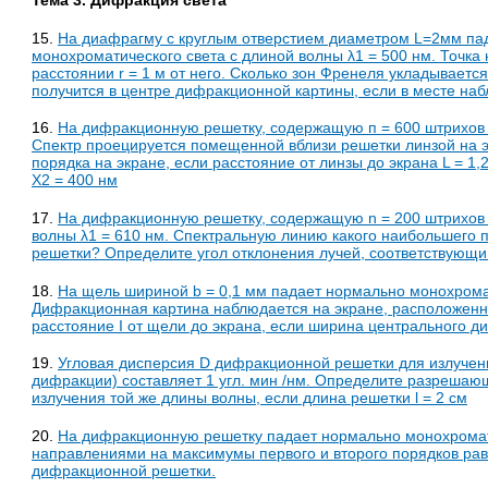
15.
На диафрагму с круглым отверстием диаметром L=2мм па
монохроматического света с длиной волны λ1 = 500 нм. Точка
расстоянии r = 1 м от него. Сколько зон Френеля укладываетс
получится в центре дифракционной картины, если в месте на
16.
На дифракционную решетку, содержащую п = 600 штрихов 
Спектр проецируется помещенной вблизи решетки линзой на э
порядка на экране, если расстояние от линзы до экрана L = 1,
Х2 = 400 нм
17.
На дифракционную решетку, содержащую n = 200 штрихов 
волны λ1 = 610 нм. Спектральную линию какого наибольшего
решетки? Определите угол отклонения лучей, соответствующи
18.
На щель шириной b = 0,1 мм падает нормально монохромат
Дифракционная картина наблюдается на экране, расположен
расстояние I от щели до экрана, если ширина центрального д
19.
Угловая дисперсия D дифракционной решетки для излучен
дифракции) составляет 1 угл. мин /нм. Определите разрешаю
излучения той же длины волны, если длина решетки l = 2 см
20.
На дифракционную решетку падает нормально монохромати
направлениями на максимумы первого и второго порядков рав
дифракционной решетки.