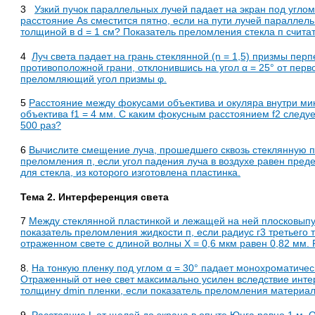
3
Узкий пучок параллельных лучей падает на экран под углом 
расстояние As сместится пятно, если на пути лучей параллель
толщиной в d = 1 см? Показатель преломления стекла п считат
4
Луч света падает на грань стеклянной (n = 1,5) призмы пер­
противоположной грани, отклонившись на угол α = 25° от пер
преломляющий угол призмы φ.
5
Расстояние между фокусами объектива и окуляра внутри ми
объектива f1 = 4 мм. С каким фокусным расстоянием f
2
следуе
500 раз?
6
Вычислите смещение луча, прошедшего сквозь стеклянную п
преломления п, если угол падения луча в воздухе равен пред
для стекла, из которого изготовлена пластинка.
Тема 2. Интерференция света
7
Между стеклянной пластинкой и лежащей на ней плосковыпу
показатель преломления жидкости п, если радиус г
3
третьего 
отраженном свете с длиной волны X = 0,6 мкм равен 0,82 мм. 
8.
На тонкую пленку под углом α = 30° падает монохроматическ
Отраженный от нее свет максимально усилен вследствие ин
толщину d
min
пленки, если показатель преломления материала
9.
Расстояние L от щелей до экрана в опыте Юнга равно 1 м.