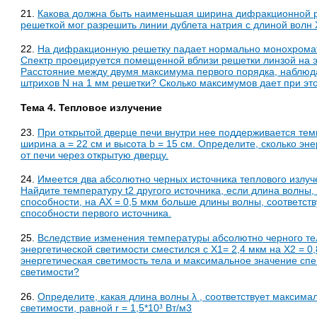
21.
Какова должна быть наименьшая ширина дифракционной ре
решеткой мог разрешить линии дублета натрия с длиной волн 
22.
На дифракционную решетку падает нормально монохромати
Спектр проецируется помещенной вблизи решетки линзой на эк
Расстояние между двумя максимума первого порядка, наблюда
штрихов N на 1 мм решетки? Сколько максимумов дает при э
Тема 4. Тепловое излучение
23.
При открытой дверце печи внутри нее поддерживается тем
ширина а = 22 см и высота b = 15 см. Определите, сколько эн
от печи через открытую дверцу.
24.
Имеется два абсолютно черных источника теплового излуче
Найдите температуру t2 другого источника, если длина волны
способности, на АХ = 0,5 мкм больше длины волны, соответс
способности первого источника.
25.
Вследствие изменения температуры абсолютно черного те
энергетической светимости сместился с Х1= 2,4 мкм на Х2 = 0,
энергетическая светимость тела и максимальное значение спе
светимости?
26.
Определите, какая длина волны λ , соответствует максима
светимости, равной r = 1,5*10³ Вт/м3