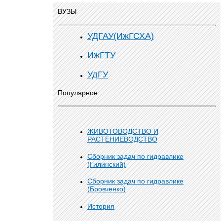
ВУЗЫ
УДГАУ(ИжГСХА)
ИжГТУ
УдГУ
Популярное
ЖИВОТОВОДСТВО И
РАСТЕНИЕВОДСТВО
Сборник задач по гидравлике
(Гилинский)
Сборник задач по гидравлике
(Бровченко)
История