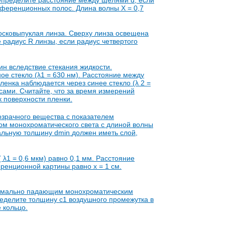
рференционных полос. Длина волны X = 0,7
сковыпуклая линза. Сверху линза освещена
радиус R линзы, если радиус четвертого
н вследствие стекания жидкости.
е стекло (λ1 = 630 нм). Расстояние между
ленка наблюдается через синее стекло (λ
2
=
сами. Считайте, что за время измерений
 поверхности пленки.
озрачного вещества с показателем
ом монохроматического света с длиной волны
альную толщину d
min
должен иметь слой,
λ1 = 0,6 мкм) равно 0,1 мм. Расстояние
ренционной картины равно х = 1 см.
ормально падающим монохроматическим
пределите толщину с1 воздушного промежутка в
 кольцо.