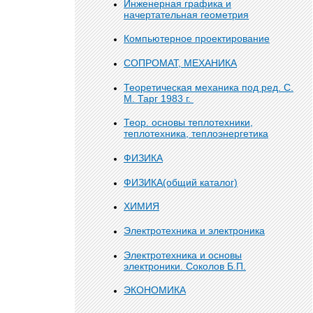
Инженерная графика и
начертательная геометрия
Компьютерное проектирование
СОПРОМАТ, МЕХАНИКА
Теоретическая механика под ред. С.
М. Тарг 1983 г.
Теор. основы теплотехники,
теплотехника, теплоэнергетика
ФИЗИКА
ФИЗИКА(общий каталог)
ХИМИЯ
Электротехника и электроника
Электротехника и основы
электроники. Соколов Б.П.
ЭКОНОМИКА