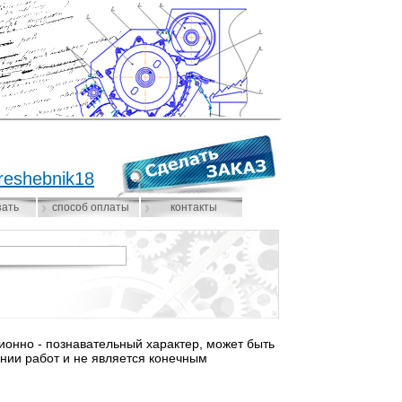
reshebnik18
зать
способ оплаты
контакты
нно - познавательный характер, может быть
нии работ и не является конечным