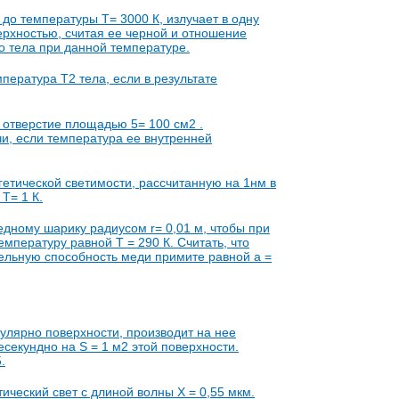
до температуры Т= 3000 К, излучает в одну
ерхностью, считая ее черной и отношение
о тела при данной температуре.
пература Т2 тела, если в результате
 отверстие площадью 5= 100 см2 .
и, если температура ее внутренней
етической светимости, рассчитанную на 1нм в
Т= 1 К.
дному шарику радиусом r= 0,01 м, чтобы при
мпературу равной Т = 290 К. Считать, что
ельную способность меди примите равной a =
кулярно поверхности, производит на нее
секундно на S = 1 м2 этой поверхности.
.
ческий свет с длиной волны X = 0,55 мкм.