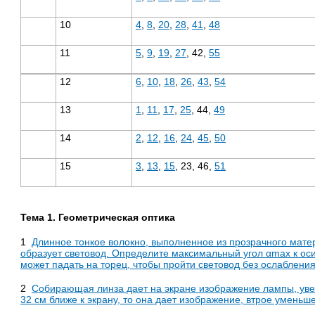
10
4
,
8
,
20
,
28
,
41
,
48
11
5
,
9
,
19
,
27
, 42,
55
12
6
,
10
,
18
,
26
,
43
,
54
13
1
,
11
,
17
,
25
, 44,
49
14
2
,
12
,
16
,
24
,
45
,
50
15
3
,
13
,
15
, 23, 46,
51
Тема 1. Геометрическая оптика
1
Длинное тонкое волокно, выполненное из прозрачного мате
образует световод. Определите максимальный угол αmax к оси
может падать на торец, чтобы пройти световод без ослабления
2
Собирающая линза дает на экране изображение лампы, увел
32 см ближе к экрану, то она дает изображение, втрое умень