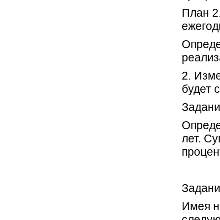
План 2
ежегод
Опреде
реализ
2. Изм
будет 
Задани
Опреде
лет. С
процен
Задани
Имея н
следую