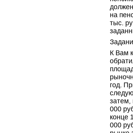
должен
на пен
тыс. р
заданн
Задани
К Вам 
обрати
площад
рыночн
год. П
следую
затем, 
000 руб
конце 
000 ру
рынке 