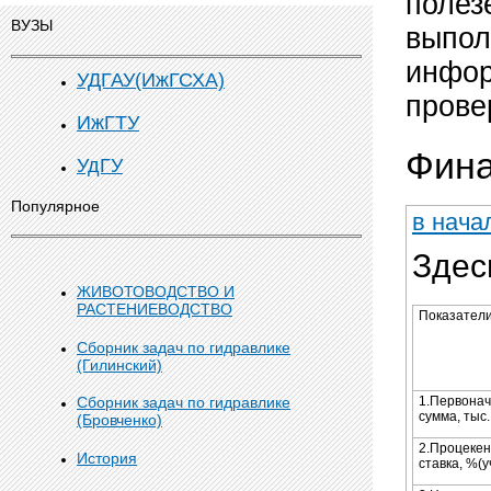
полез
ВУЗЫ
выпол
инфор
УДГАУ(ИжГСХА)
прове
ИжГТУ
Фина
УдГУ
Популярное
в нача
Здес
ЖИВОТОВОДСТВО И
РАСТЕНИЕВОДСТВО
Показател
Сборник задач по гидравлике
(Гилинский)
1.Первона
Сборник задач по гидравлике
сумма, тыс.
(Бровченко)
2.Процеке
История
ставка, %(у