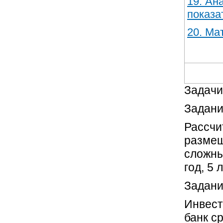
19.​ А
показа
20.​ М
Задачи
Задани
Рассчи
размещ
сложны
год, 5 л
Задани
Инвест
банк с