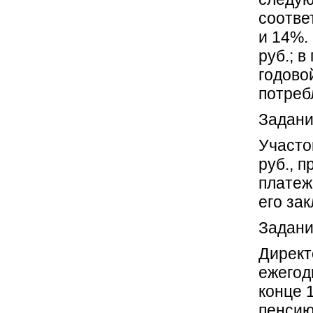
соотве
и 14%.
руб.; 
годово
потреб
Задани
Участо
руб., 
платеж
его за
Задан
Директ
ежегодн
конце 
пенсию