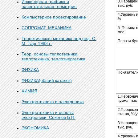
Инженерная графика и
3.Наращен
тыс. руб.
начертательная геометрия
4.Уровень 
Компьютерное проектирование
%
СОПРОМАТ, МЕХАНИКА
5. Период 
мес.
Теоретическая механика под ред. С.
Первая бу
М. Тарг 1983 г.
Теор. основы теплотехники,
теплотехника, теплоэнергетика
ФИЗИКА
Показател
ФИЗИКА(общий каталог)
ХИМИЯ
1.Первона
сумма, тыс.
Электротехника и электроника
2.Процеке
Электротехника и основы
ставка, %(у
электроники. Соколов Б.П.
3.Наращен
тыс. руб.
ЭКОНОМИКА
4.Уровень 