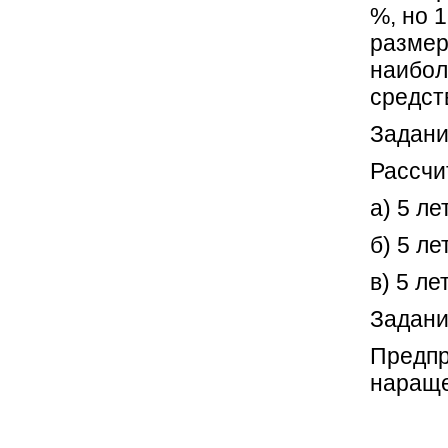
%, но 1
размер
наибол
средст
Задани
Рассчи
а) 5 л
б) 5 л
в) 5 л
Задани
Предпр
нараще