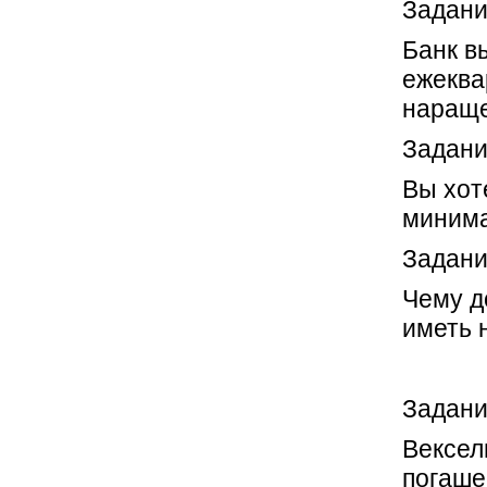
Задани
Банк в
ежеква
нараще
Задани
Вы хот
минима
Задани
Чему д
иметь н
Задани
Вексел
погашен