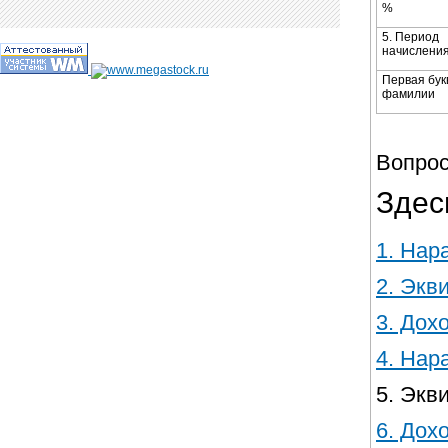
%
5. Период
начисления
Первая бук
фамилии
Вопрос
Здес
1.​ На
2.​ Эк
3.​ До
4.​ На
5.​ Эк
6.​ До