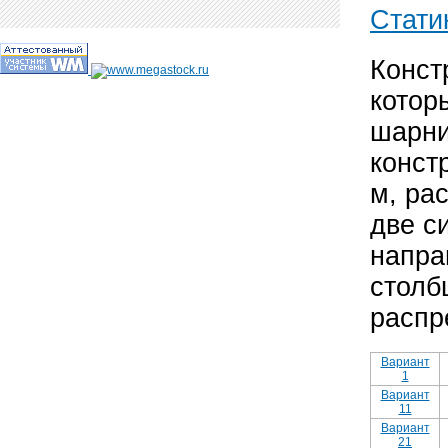
Стати
Конст
котор
шарни
конст
м, ра
две с
напра
столб
распр
Вариант
1
Вариант
11
Вариант
21