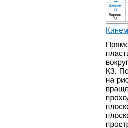
11
Вариант
21
Вариант
31
Кинем
Прямо
пласт
вокру
К3. П
на рис
враще
прохо
плоско
плоск
прост