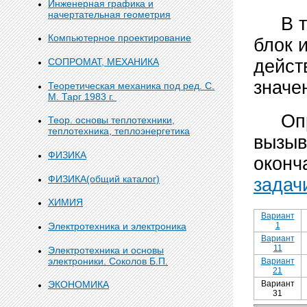
Инженерная графика и
начертательная геометрия
В точ
Компьютерное проектирование
блок 
дейст
СОПРОМАТ, МЕХАНИКА
значе
Теоретическая механика под ред. С.
М. Тарг 1983 г.
Опред
Теор. основы теплотехники,
теплотехника, теплоэнергетика
вызыв
ФИЗИКА
оконч
ФИЗИКА(общий каталог)
задач
ХИМИЯ
Вариант
Электротехника и электроника
1
Вариант
11
Электротехника и основы
электроники. Соколов Б.П.
Вариант
21
Вариант
ЭКОНОМИКА
31