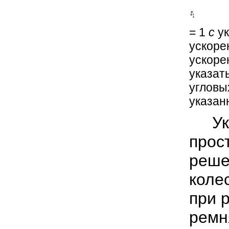
= 1
с
ук
ускоре
ускоре
указат
угловы
указан
Указ
прос
реше
коле
при 
ремн