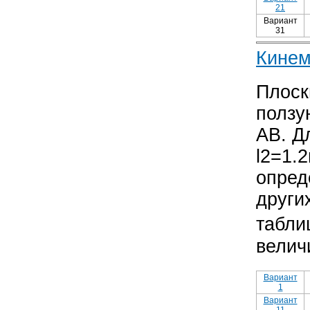
21
Вариант
31
Кинем
Плоск
ползу
АВ. Д
l2=1.
опред
други
табли
велич
Вариант
1
Вариант