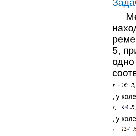
Зада
Меха
нахо
реме
5, п
одно
соотв
, у кол
, у кол