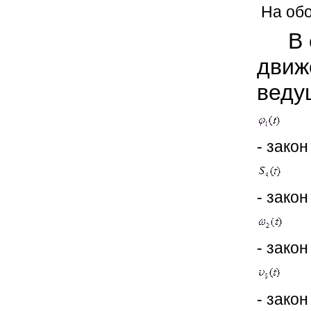
На обо
В ст
движ
веду
- зако
- закон
- зако
- закон