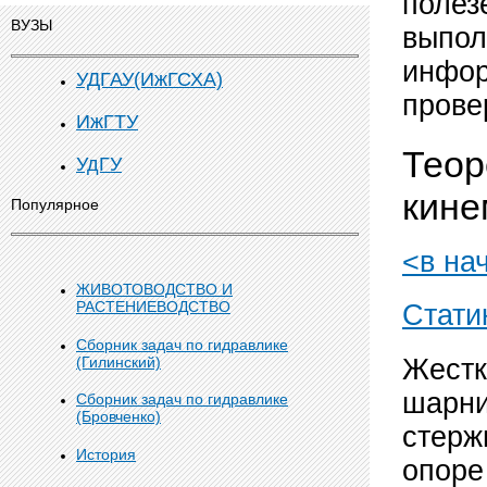
полез
ВУЗЫ
выпол
инфор
УДГАУ(ИжГСХА)
прове
ИжГТУ
Теор
УдГУ
кине
Популярное
<в на
ЖИВОТОВОДСТВО И
РАСТЕНИЕВОДСТВО
Стати
Сборник задач по гидравлике
(Гилинский)
Жестк
шарни
Сборник задач по гидравлике
(Бровченко)
стерж
История
опоре