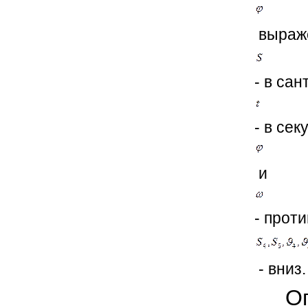
выраже
- в сан
- в се
и
- проти
- вниз.
Опре