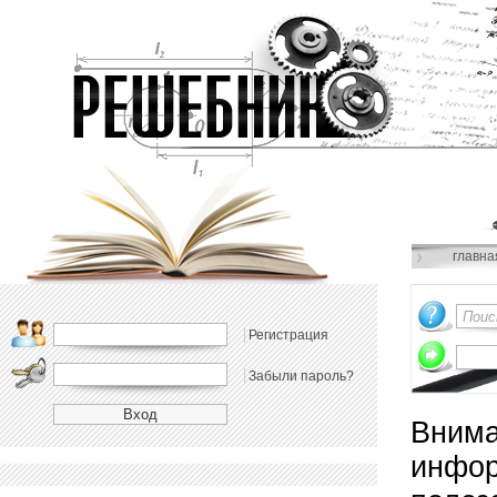
главна
Регистрация
Забыли пароль?
Внима
инфор