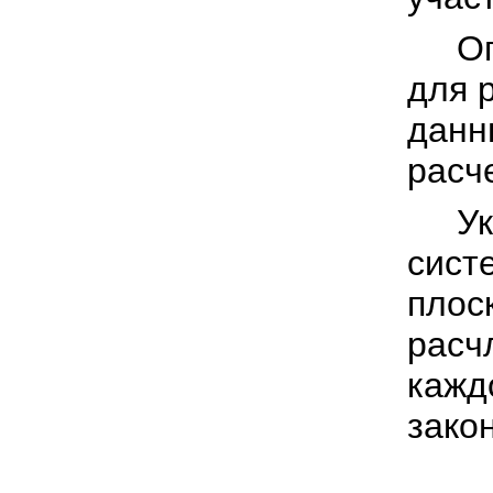
Опре
для р
данн
расч
Указ
сист
плос
расч
каждо
зако