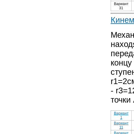
Вариант
31
Кинем
Механ
наход
переда
концу
ступе
r1=2с
- r3=
точки
Вариант
1
Вариант
11
Вариант