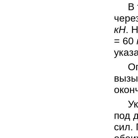
В то
чере
кН
. 
= 60
указ
Опре
вызы
окон
Указ
под 
сил.