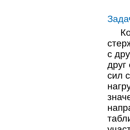
Зада
Конс
стер
с др
друг
сил 
нагр
знач
напр
табл
учас