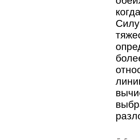
обеи
когд
Силу
тяже
опре
боле
отно
лини
вычи
выбр
разл