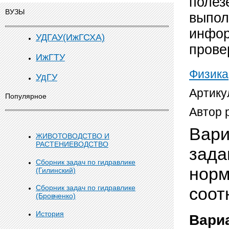
полез
ВУЗЫ
выпол
инфор
УДГАУ(ИжГСХА)
прове
ИжГТУ
Физика
УдГУ
Артику
Популярное
Автор 
Вари
ЖИВОТОВОДСТВО И
РАСТЕНИЕВОДСТВО
зада
Сборник задач по гидравлике
норм
(Гилинский)
Сборник задач по гидравлике
соот
(Бровченко)
История
Вари