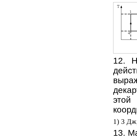
12. Н
дейс
выра
декар
этой
коорд
1) 3 Дж
13. М