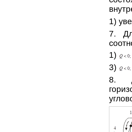
внутр
1) ув
7. Д
соот
1)
3)
8. 
гориз
углов