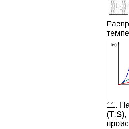
Распр
темпе
11. Н
(
T
,
S
),
проис