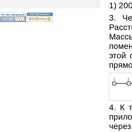
1) 20
3. Ч
Расс
Массы
помен
этой 
прям
4. К 
прило
через