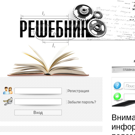
главна
Регистрация
Забыли пароль?
Внима
инфор