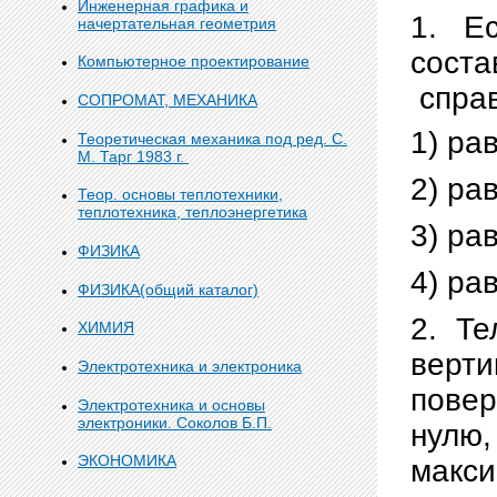
Инженерная графика и
1. Е
начертательная геометрия
сост
Компьютерное проектирование
спра
СОПРОМАТ, МЕХАНИКА
1) ра
Теоретическая механика под ред. С.
М. Тарг 1983 г.
2) ра
Теор. основы теплотехники,
теплотехника, теплоэнергетика
3) ра
ФИЗИКА
4) ра
ФИЗИКА(общий каталог)
2. Т
ХИМИЯ
верт
Электротехника и электроника
повер
Электротехника и основы
электроники. Соколов Б.П.
нулю,
ЭКОНОМИКА
макси