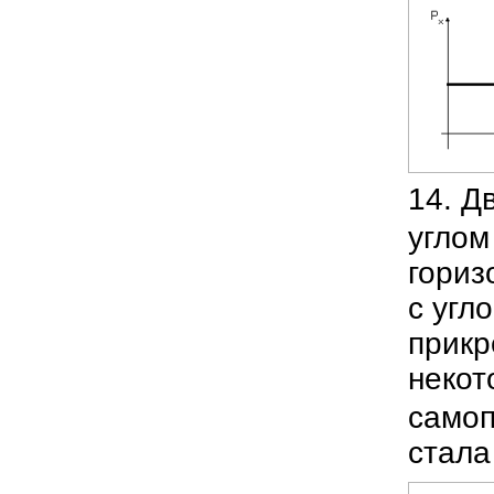
14. Д
угло
гориз
с угл
прикр
некот
самоп
стала