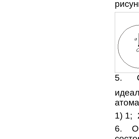
рисун
5. С
идеал
атома
1) 1;
6. О
состо