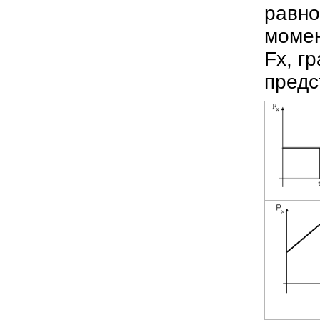
равно
моме
F
x
, г
предс