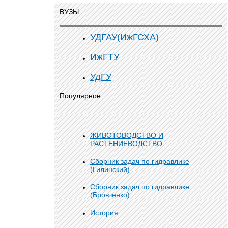
ВУЗЫ
УДГАУ(ИжГСХА)
ИжГТУ
УдГУ
Популярное
ЖИВОТОВОДСТВО И
РАСТЕНИЕВОДСТВО
Сборник задач по гидравлике
(Гилинский)
Сборник задач по гидравлике
(Бровченко)
История