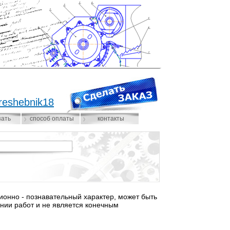
reshebnik18
зать
способ оплаты
контакты
нно - познавательный характер, может быть
нии работ и не является конечным