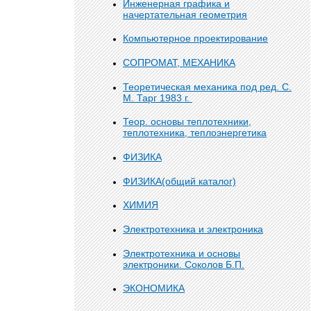
Инженерная графика и
начертательная геометрия
Компьютерное проектирование
СОПРОМАТ, МЕХАНИКА
Теоретическая механика под ред. С.
М. Тарг 1983 г.
Теор. основы теплотехники,
теплотехника, теплоэнергетика
ФИЗИКА
ФИЗИКА(общий каталог)
ХИМИЯ
Электротехника и электроника
Электротехника и основы
электроники. Соколов Б.П.
ЭКОНОМИКА