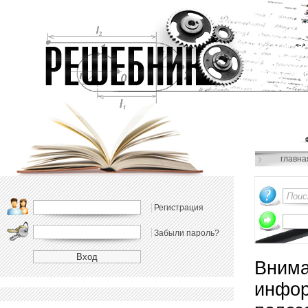
главна
Регистрация
Забыли пароль?
Внима
инфор