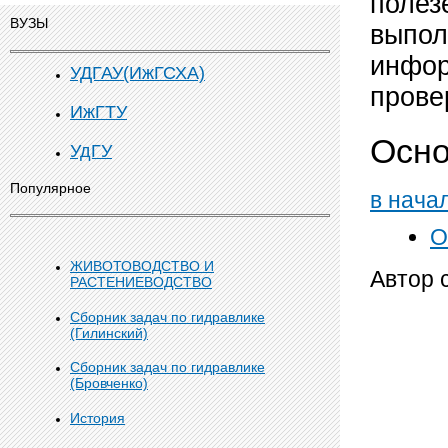
полез
ВУЗЫ
выпол
инфор
УДГАУ(ИжГСХА)
прове
ИжГТУ
Осно
УдГУ
Популярное
в нача
О
ЖИВОТОВОДСТВО И
Автор 
РАСТЕНИЕВОДСТВО
Сборник задач по гидравлике
(Гилинский)
Сборник задач по гидравлике
(Бровченко)
История