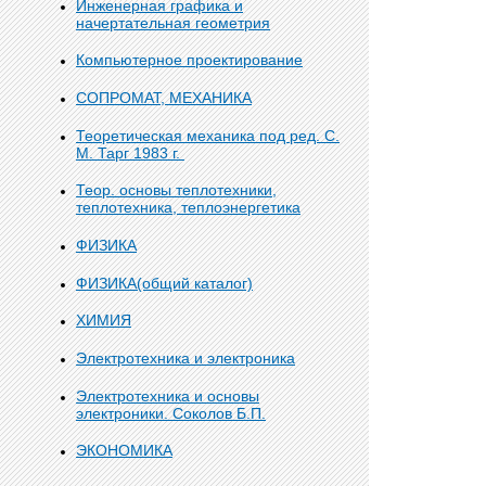
Инженерная графика и
начертательная геометрия
Компьютерное проектирование
СОПРОМАТ, МЕХАНИКА
Теоретическая механика под ред. С.
М. Тарг 1983 г.
Теор. основы теплотехники,
теплотехника, теплоэнергетика
ФИЗИКА
ФИЗИКА(общий каталог)
ХИМИЯ
Электротехника и электроника
Электротехника и основы
электроники. Соколов Б.П.
ЭКОНОМИКА