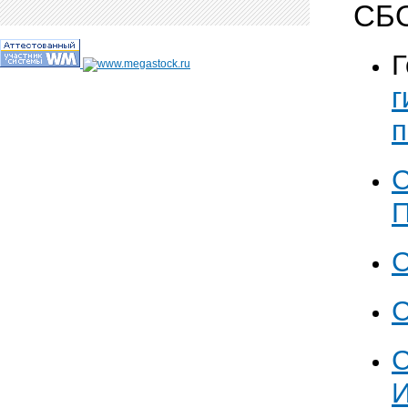
СБО
Г
г
п
С
П
С
С
С
И