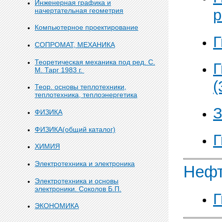
Инженерная графика и
р
начертательная геометрия
Компьютерное проектирование
Г
СОПРОМАТ, МЕХАНИКА
Теоретическая механика под ред. С.
Г
М. Тарг 1983 г.
(
Теор. основы теплотехники,
теплотехника, теплоэнергетика
З
ФИЗИКА
ФИЗИКА(общий каталог)
Г
ХИМИЯ
Электротехника и электроника
Нефт
Электротехника и основы
электроники. Соколов Б.П.
Г
ЭКОНОМИКА