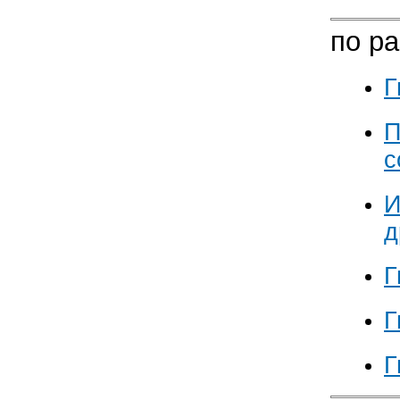
по р
Г
П
с
И
д
Г
Г
Г