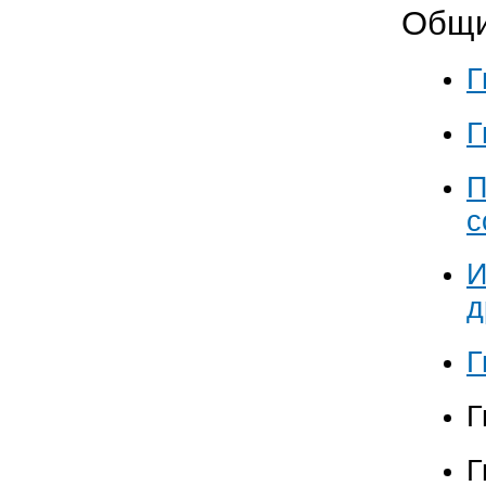
Общи
Г
Г
П
с
И
д
Г
Г
Г