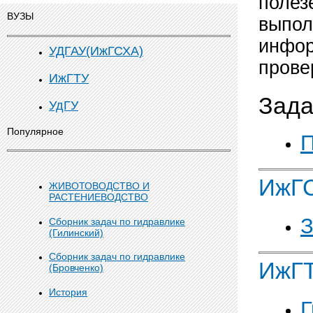
полез
ВУЗЫ
выпол
инфор
УДГАУ(ИжГСХА)
прове
ИжГТУ
Зада
УдГУ
Популярное
ИжГ
ЖИВОТОВОДСТВО И
РАСТЕНИЕВОДСТВО
З
Сборник задач по гидравлике
(Гилинский)
Сборник задач по гидравлике
ИжГ
(Бровченко)
История
Г