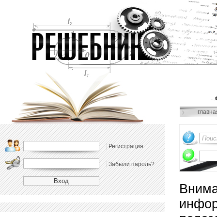
главна
Регистрация
Забыли пароль?
Внима
инфор