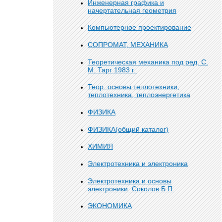
Инженерная графика и
начертательная геометрия
Компьютерное проектирование
СОПРОМАТ, МЕХАНИКА
Теоретическая механика под ред. С.
М. Тарг 1983 г.
Теор. основы теплотехники,
теплотехника, теплоэнергетика
ФИЗИКА
ФИЗИКА(общий каталог)
ХИМИЯ
Электротехника и электроника
Электротехника и основы
электроники. Соколов Б.П.
ЭКОНОМИКА