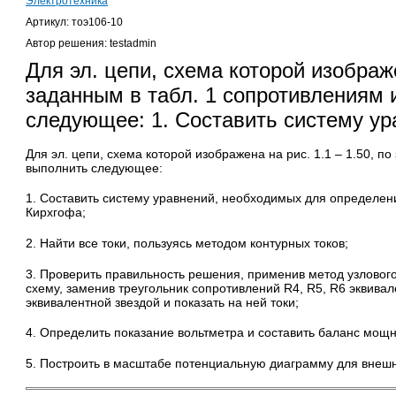
Электротехника
Артикул: тоэ106-10
Автор решения: testadmin
Для эл. цепи, схема которой изображе
заданным в табл. 1 сопротивлениям 
следующее: 1. Составить систему у
Для эл. цепи, схема которой изображена на рис. 1.1 – 1.50, п
выполнить следующее:
1. Составить систему уравнений, необходимых для определени
Кирхгофа;
2. Найти все токи, пользуясь методом контурных токов;
3. Проверить правильность решения, применив метод узловог
схему, заменив треугольник сопротивлений R4, R5, R6 эквивал
эквивалентной звездой и показать на ней токи;
4. Определить показание вольтметра и составить баланс мощ
5. Построить в масштабе потенциальную диаграмму для внешн