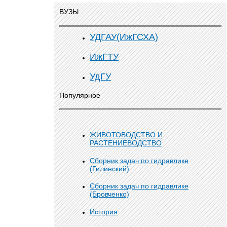
ВУЗЫ
УДГАУ(ИжГСХА)
ИжГТУ
УдГУ
Популярное
ЖИВОТОВОДСТВО И
РАСТЕНИЕВОДСТВО
Сборник задач по гидравлике
(Гилинский)
Сборник задач по гидравлике
(Бровченко)
История