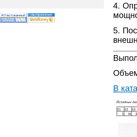
4. Оп
мощно
5. По
внешн
Выпол
Объем
В кат