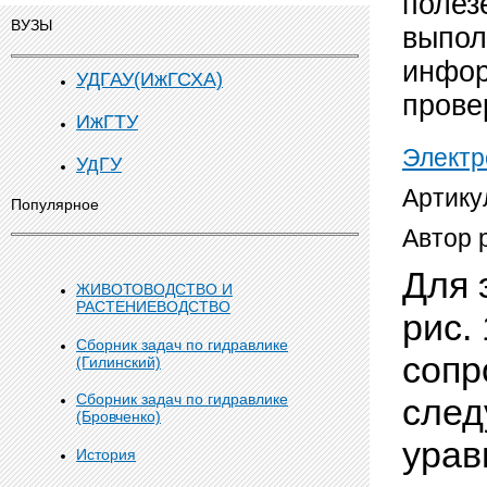
полез
ВУЗЫ
выпол
инфор
УДГАУ(ИжГСХА)
прове
ИжГТУ
Электр
УдГУ
Артику
Популярное
Автор 
Для 
ЖИВОТОВОДСТВО И
РАСТЕНИЕВОДСТВО
рис. 
Сборник задач по гидравлике
сопр
(Гилинский)
Сборник задач по гидравлике
след
(Бровченко)
ура
История