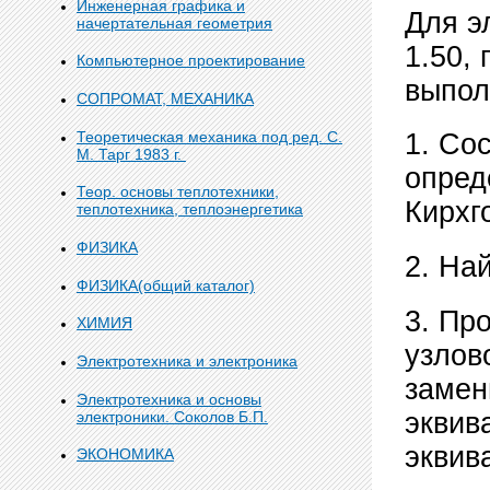
Инженерная графика и
Для э
начертательная геометрия
1.50,
Компьютерное проектирование
выпол
СОПРОМАТ, МЕХАНИКА
Теоретическая механика под ред. С.
1. Со
М. Тарг 1983 г.
опред
Теор. основы теплотехники,
Кирхг
теплотехника, теплоэнергетика
ФИЗИКА
2. На
ФИЗИКА(общий каталог)
3. Пр
ХИМИЯ
узлов
Электротехника и электроника
замен
Электротехника и основы
эквив
электроники. Соколов Б.П.
эквив
ЭКОНОМИКА