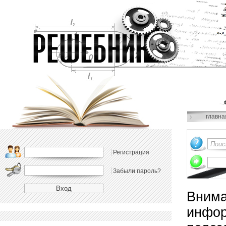
главна
Регистрация
Забыли пароль?
Внима
инфор