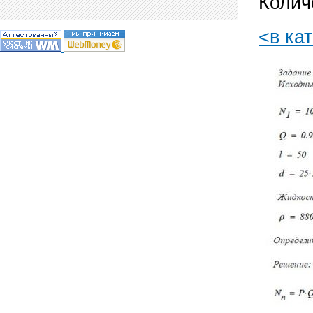
Колич
<в ка