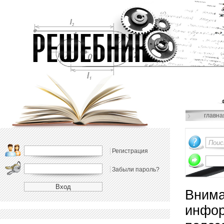
главна
Регистрация
Забыли пароль?
Внима
инфор