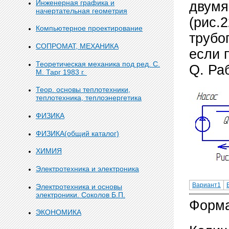
Инженерная графика и
двумя
начертательная геометрия
(рис.
Компьютерное проектирование
трубо
СОПРОМАТ, МЕХАНИКА
если 
Теоретическая механика под ред. С.
Q. Ра
М. Тарг 1983 г.
Теор. основы теплотехники,
теплотехника, теплоэнергетика
ФИЗИКА
ФИЗИКА(общий каталог)
ХИМИЯ
Электротехника и электроника
Вариант1
Электротехника и основы
электроники. Соколов Б.П.
Форма
ЭКОНОМИКА