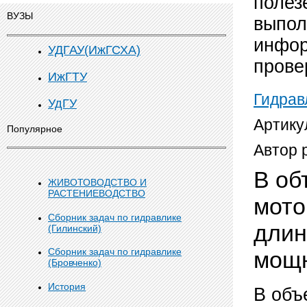
полез
ВУЗЫ
выпол
инфор
УДГАУ(ИжГСХА)
прове
ИжГТУ
Гидрав
УдГУ
Артику
Популярное
Автор 
В об
ЖИВОТОВОДСТВО И
РАСТЕНИЕВОДСТВО
мото
Сборник задач по гидравлике
длин
(Гилинский)
Сборник задач по гидравлике
мощн
(Бровченко)
История
В объ