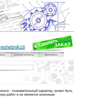
reshebnik18
зать
способ оплаты
контакты
нно - познавательный характер, может быть
нии работ и не является конечным