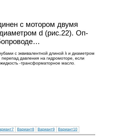
динен с мотором двумя
диаметром d (рис.22). Оп­
убопроводе…
рубами с эквивалентной длиной λ и диаметром
и перепад давле­ния на гидромоторе, если
я жидкость -трансформаторное масло.
ариант7
Вариант8
Вариант9
Вариант10