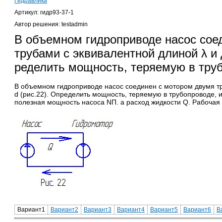
Гидравлика
Артикул: гидр93-37-1
Автор решения: testadmin
В объемном гидроприводе насос сое
трубами с эквивалентной длиной λ и 
ределить мощность, теряемую в тр
В объемном гидроприводе насос соединен с мотором двумя т
d (рис.22). Оп­ределить мощность, теряемую в трубопроводе, 
полезная мощность насоса NП. а рас­ход жидкости Q. Рабоча
Вариант1
Вариант2
Вариант3
Вариант4
Вариант5
Вариант6
В