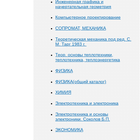
Инженерная графика и
начертательная геометрия
Компьютерное проектирование
СОПРОМАТ, МЕХАНИКА
Теоретическая механика под ред. С.
М. Тарг 1983 г.
Теор. основы теплотехники,
теплотехника, теплоэнергетика
ФИЗИКА
ФИЗИКА(общий каталог)
ХИМИЯ
Электротехника и электроника
Электротехника и основы
электроники. Соколов Б.П.
ЭКОНОМИКА