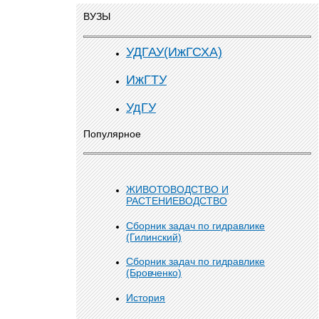
ВУЗЫ
УДГАУ(ИжГСХА)
ИжГТУ
УдГУ
Популярное
ЖИВОТОВОДСТВО И
РАСТЕНИЕВОДСТВО
Сборник задач по гидравлике
(Гилинский)
Сборник задач по гидравлике
(Бровченко)
История