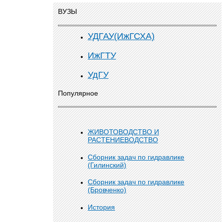
ВУЗЫ
УДГАУ(ИжГСХА)
ИжГТУ
УдГУ
Популярное
ЖИВОТОВОДСТВО И
РАСТЕНИЕВОДСТВО
Сборник задач по гидравлике
(Гилинский)
Сборник задач по гидравлике
(Бровченко)
История