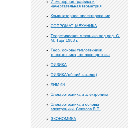
Инженерная графика и
начертательная геометрия
Компьютерное проектирование
СОПРОМАТ, МЕХАНИКА
Теоретическая механика под ред. С.
М. Тарг 1983 г.
Теор. основы теплотехники,
теплотехника, теплоэнергетика
ФИЗИКА
ФИЗИКА(общий каталог)
ХИМИЯ
Электротехника и электроника
Электротехника и основы
электроники. Соколов Б.П.
ЭКОНОМИКА