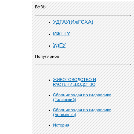
ВУЗЫ
УДГАУ(ИжГСХА)
ИжГТУ
УдГУ
Популярное
ЖИВОТОВОДСТВО И
РАСТЕНИЕВОДСТВО
Сборник задач по гидравлике
(Гилинский)
Сборник задач по гидравлике
(Бровченко)
История