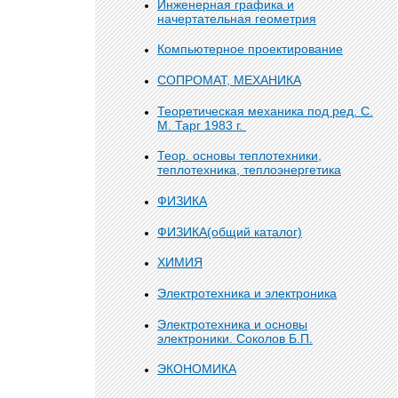
Инженерная графика и
начертательная геометрия
Компьютерное проектирование
СОПРОМАТ, МЕХАНИКА
Теоретическая механика под ред. С.
М. Тарг 1983 г.
Теор. основы теплотехники,
теплотехника, теплоэнергетика
ФИЗИКА
ФИЗИКА(общий каталог)
ХИМИЯ
Электротехника и электроника
Электротехника и основы
электроники. Соколов Б.П.
ЭКОНОМИКА