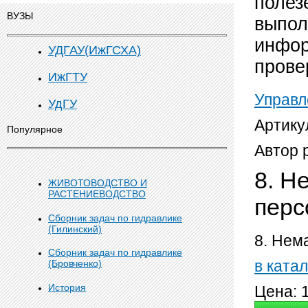
полез
ВУЗЫ
выпол
инфор
УДГАУ(ИжГСХА)
прове
ИжГТУ
Управл
УдГУ
Артикул
Популярное
Автор 
8. Н
ЖИВОТОВОДСТВО И
РАСТЕНИЕВОДСТВО
перс
Сборник задач по гидравлике
(Гилинский)
8. Нем
Сборник задач по гидравлике
в катал
(Бровченко)
История
Цена: