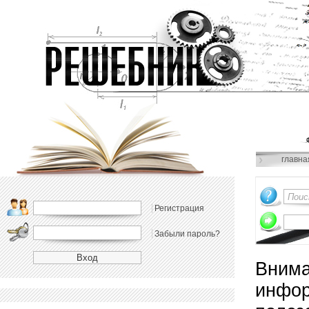
главна
Регистрация
Забыли пароль?
Внима
инфор