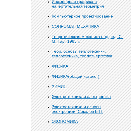
Инженерная графика и
начертательная геометрия
Компьютерное проектирование
СОПРОМАТ, МЕХАНИКА
Теоретическая механика под ред. С.
М. Тарг 1983 г.
Теор. основы теплотехники,
теплотехника, теплоэнергетика
ФИЗИКА
ФИЗИКА(общий каталог)
ХИМИЯ
Электротехника и электроника
Электротехника и основы
электроники. Соколов Б.П.
ЭКОНОМИКА