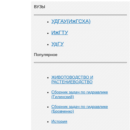
ВУЗЫ
УДГАУ(ИжГСХА)
ИжГТУ
УдГУ
Популярное
ЖИВОТОВОДСТВО И
РАСТЕНИЕВОДСТВО
Сборник задач по гидравлике
(Гилинский)
Сборник задач по гидравлике
(Бровченко)
История