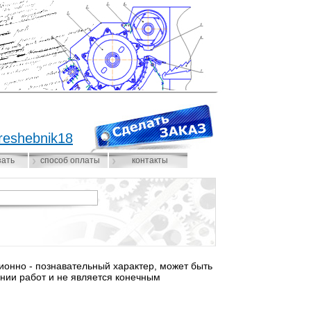
reshebnik18
зать
способ оплаты
контакты
нно - познавательный характер, может быть
нии работ и не является конечным