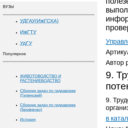
полез
ВУЗЫ
выпол
инфор
УДГАУ(ИжГСХА)
прове
ИжГТУ
Управл
УдГУ
Артику
Популярное
Автор 
9. Т
ЖИВОТОВОДСТВО И
РАСТЕНИЕВОДСТВО
поте
Сборник задач по гидравлике
(Гилинский)
9. Тру
Сборник задач по гидравлике
органи
(Бровченко)
в катал
История