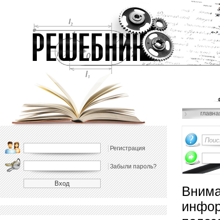
главна
Регистрация
Забыли пароль?
Внима
инфор