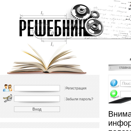
главна
Регистрация
Забыли пароль?
Внима
инфор