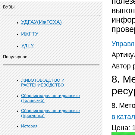
полез
ВУЗЫ
выпол
инфор
УДГАУ(ИжГСХА)
прове
ИжГТУ
Управл
УдГУ
Артику
Популярное
Автор 
8. М
ЖИВОТОВОДСТВО И
РАСТЕНИЕВОДСТВО
ресу
Сборник задач по гидравлике
(Гилинский)
8. Мет
Сборник задач по гидравлике
в катал
(Бровченко)
История
Цена: