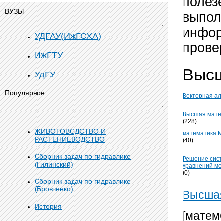
полез
ВУЗЫ
выпол
инфор
УДГАУ(ИжГСХА)
прове
ИжГТУ
Высш
УдГУ
Популярное
Векторная ал
Высшая мате
(228)
ЖИВОТОВОДСТВО И
математика 
РАСТЕНИЕВОДСТВО
(40)
Сборник задач по гидравлике
Решение сис
(Гилинский)
уравнений м
(0)
Сборник задач по гидравлике
(Бровченко)
Высша
История
[матем