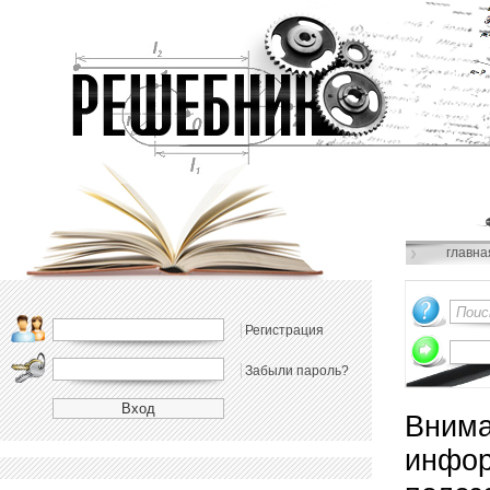
главна
Регистрация
Забыли пароль?
Внима
инфор