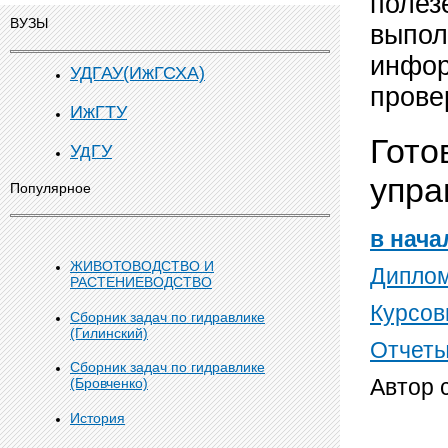
полез
ВУЗЫ
выпол
инфор
УДГАУ(ИжГСХА)
прове
ИжГТУ
Гото
УдГУ
упра
Популярное
в нача
ЖИВОТОВОДСТВО И
Дипло
РАСТЕНИЕВОДСТВО
Курсов
Сборник задач по гидравлике
(Гилинский)
Отчеты
Сборник задач по гидравлике
Автор 
(Бровченко)
История