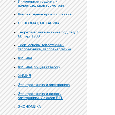
Инженерная графика и
начертательная геометрия
Компьютерное проектирование
СОПРОМАТ, МЕХАНИКА
Теоретическая механика под ред. С.
М. Тарг 1983 г.
Теор. основы теплотехники,
теплотехника, теплоэнергетика
ФИЗИКА
ФИЗИКА(общий каталог)
ХИМИЯ
Электротехника и электроника
Электротехника и основы
электроники. Соколов Б.П.
ЭКОНОМИКА