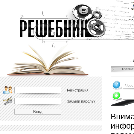
главна
Регистрация
Забыли пароль?
Внима
инфор